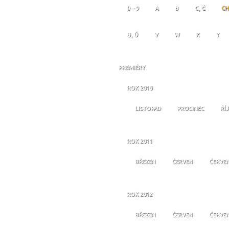
0 – 9
A
B
C, Č
CH
U, Ú
V
W
X
Y
PREMIÉRY
ROK 2010
LISTOPAD
PROSINEC
ŘÍ
ROK 2011
BŘEZEN
ČERVEN
ČERVE
ROK 2012
BŘEZEN
ČERVEN
ČERVE