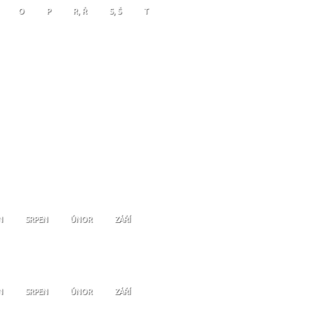
O
P
R, Ř
S, Š
T
N
SRPEN
ÚNOR
ZÁŘÍ
N
SRPEN
ÚNOR
ZÁŘÍ