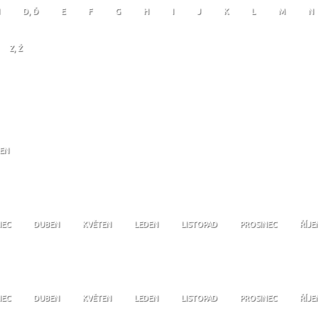
D, Ď
E
F
G
H
I
J
K
L
M
N
Z, Ž
JEN
NEC
DUBEN
KVĚTEN
LEDEN
LISTOPAD
PROSINEC
ŘÍJE
NEC
DUBEN
KVĚTEN
LEDEN
LISTOPAD
PROSINEC
ŘÍJE