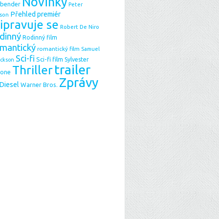
Novinky
sbender
Peter
Přehled premiér
son
ipravuje se
Robert De Niro
dinný
Rodinný film
mantický
romantický film
Samuel
Sci-fi
Sci-fi film
Sylvester
ackson
trailer
Thriller
lone
Zprávy
 Diesel
Warner Bros.