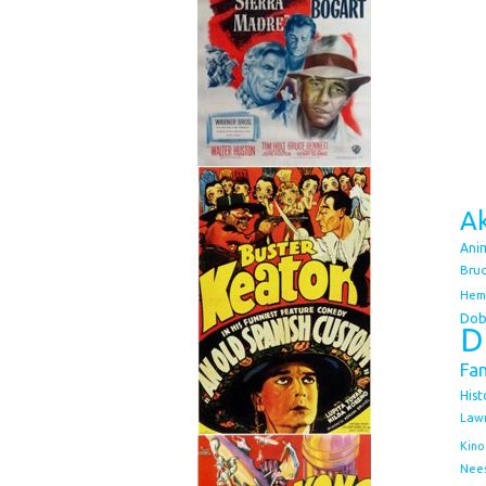
Ak
Ani
Bruc
Hem
Dob
D
Fa
Hist
Law
Kino
Nee