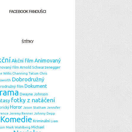
FACEBOOK FANOUŠCI
ŠTÍTKY
ční
Animovaný
Akční film
Arnold Schwarzenegger
movaný film
e Willis
Chris
Channing Tatum
Dobrodružný
sworth
Dokument
rodružný film
rama
Dwayne Johnson
fotky z natáčení
ntasy
Horor
orický
Jason Statham
Jennifer
Johnny Depp
rence
Jeremy Renner
Komedie
Kriminální
Liam
Michael
Mark Wahlberg
son