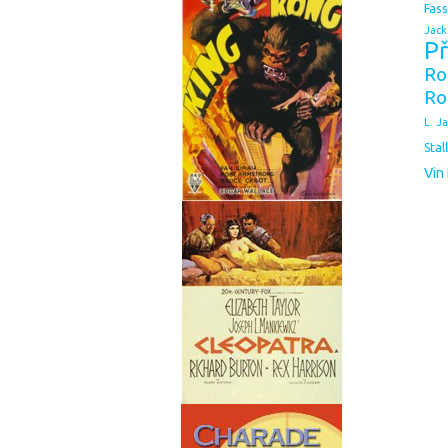
Fas
Jack
Př
Ro
Ro
L. J
Stal
Vin