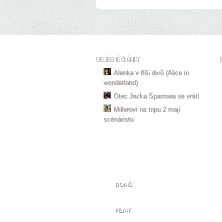
OBLÍBENÉ ČLÁNKY
Alenka v říši divů (Alice in
wonderland)
Otec Jacka Sparrowa se vrátí
Millerovi na tripu 2 mají
scénáristu
DOMŮ
FILMY