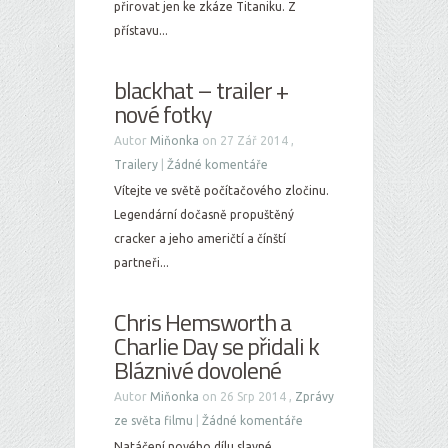
přirovat jen ke zkáze Titaniku. Z
přístavu...
blackhat – trailer +
nové fotky
Autor
Miňonka
on 27 Zář 2014 ,
Trailery
|
Žádné komentáře
Vítejte ve světě počítačového zločinu.
Legendární dočasně propuštěný
cracker a jeho američtí a čínští
partneři...
Chris Hemsworth a
Charlie Day se přidali k
Bláznivé dovolené
Autor
Miňonka
on 26 Srp 2014 ,
Zprávy
ze světa filmu
|
Žádné komentáře
Natáčení nového dílu slavné