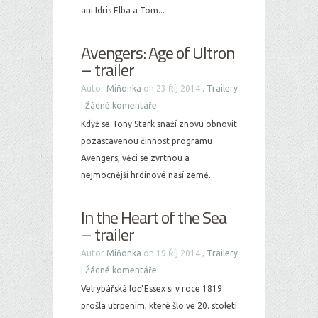
ani Idris Elba a Tom...
Avengers: Age of Ultron
– trailer
Autor
Miňonka
on 23 Říj 2014 ,
Trailery
|
Žádné komentáře
Když se Tony Stark snaží znovu obnovit
pozastavenou činnost programu
Avengers, věci se zvrtnou a
nejmocnější hrdinové naší země...
In the Heart of the Sea
– trailer
Autor
Miňonka
on 19 Říj 2014 ,
Trailery
|
Žádné komentáře
Velrybářská loď Essex si v roce 1819
prošla utrpením, které šlo ve 20. století