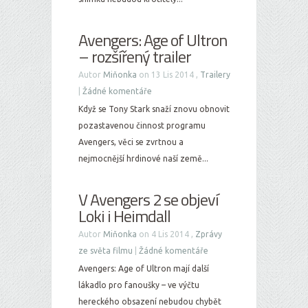
Avengers: Age of Ultron
– rozšířený trailer
Autor
Miňonka
on 13 Lis 2014 ,
Trailery
|
Žádné komentáře
Když se Tony Stark snaží znovu obnovit
pozastavenou činnost programu
Avengers, věci se zvrtnou a
nejmocnější hrdinové naší země...
V Avengers 2 se objeví
Loki i Heimdall
Autor
Miňonka
on 4 Lis 2014 ,
Zprávy
ze světa filmu
|
Žádné komentáře
Avengers: Age of Ultron mají další
lákadlo pro fanoušky – ve výčtu
hereckého obsazení nebudou chybět