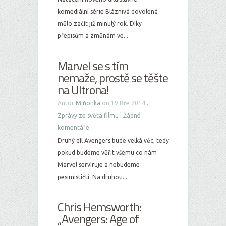
komediální série Bláznivá dovolená
mělo začít již minulý rok. Díky
přepisům a změnám ve...
Marvel se s tím
nemaže, prostě se těšte
na Ultrona!
Autor
Miňonka
on 19 Bře 2014 ,
Zprávy ze světa filmu
|
Žádné
komentáře
Druhý díl Avengers bude velká věc, tedy
pokud budeme věřit všemu co nám
Marvel servíruje a nebudeme
pesimističtí. Na druhou...
Chris Hemsworth:
„Avengers: Age of