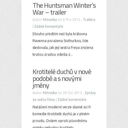
The Huntsman Winter’s
War – trailer
Autor
Miňonka
on 8 Pro 2015 ,
Trailery
|
Žádné komentáře
Dlouho předtím než byla královna
Ravenna poražena Sněhurkou, tiše
sledovala, jak její sestra Freya zničena
krutou zradou odešla z...
Krotitelé duchů v nové
podobě a s novými
jmény
Autor
Miňonka
on 20 Čvc 2015 ,
Zprávy
ze světa filmu
|
Žádné komentáře
Natáčení moderní verze slavné sci-fi
komedie Krotitelé duchů je v plném
proudu. Ovšem oproti původnímu
snímku nebudou krotitely...