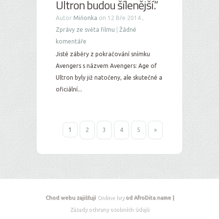
Ultron budou šílenější.“
Autor
Miňonka
on 12 Bře 2014 ,
Zprávy ze světa filmu
|
Žádné
komentáře
Jisté záběry z pokračování snímku
Avengers s názvem Avengers: Age of
Ultron byly již natočeny, ale skutečné a
oficiální...
1
2
3
4
5
»
Chod webu zajišťují
Online hry
od AfroDita.name |
Zásady ochrany osobních údajů