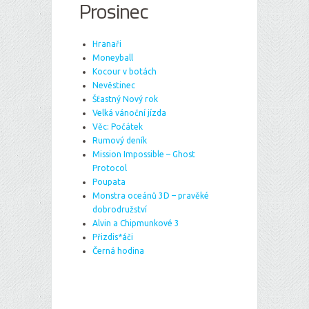
Prosinec
Hranaři
Moneyball
Kocour v botách
Nevěstinec
Šťastný Nový rok
Velká vánoční jízda
Věc: Počátek
Rumový deník
Mission Impossible – Ghost
Protocol
Poupata
Monstra oceánů 3D – pravěké
dobrodružství
Alvin a Chipmunkové 3
Přizdis*áči
Černá hodina