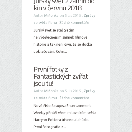
Jurský svět 2 zamíří do
kin v červnu 2018
Autor
Miňonka
on 5 Lis 2015 ,
Zprávy
ze světa filmu
|
Žádné komentáře
Jurský svět se stal třetím
nejvýdělečnějším snímek filmové
historie a tak není divu, že se dočká
pokračování. Colin...
První fotky z
Fantastických zvířat
jsou tu!
Autor
Miňonka
on 5 Lis 2015 ,
Zprávy
ze světa filmu
|
Žádné komentáře
Nové číslo časopisu Entertainment
Weekly přináší všem milovníkům světa
Harryho Pottera úžasnou lahůdku.
První fotografie z...