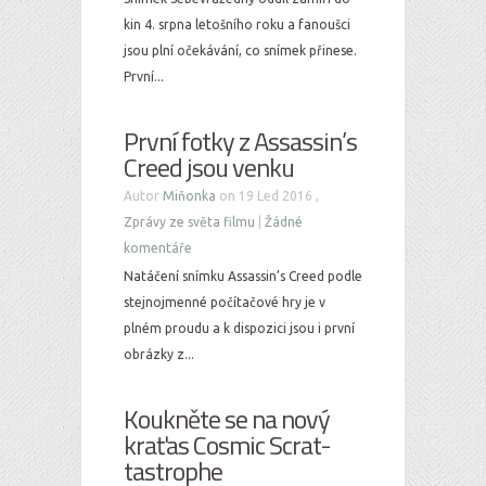
kin 4. srpna letošního roku a fanoušci
jsou plní očekávání, co snímek přinese.
První...
První fotky z Assassin’s
Creed jsou venku
Autor
Miňonka
on 19 Led 2016 ,
Zprávy ze světa filmu
|
Žádné
komentáře
Natáčení snímku Assassin’s Creed podle
stejnojmenné počítačové hry je v
plném proudu a k dispozici jsou i první
obrázky z...
Koukněte se na nový
kraťas Cosmic Scrat-
tastrophe