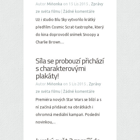
Autor
Miňonka
on 15 Lis 2015 ,
Zprávy
ze světa filmu
|
Žádné komentáře
Už i studio Blu Sky vytvořilo krátký
předfilm Cosmic Scrat-tastrophe, který
do kina doprovodil snímek Snoopy a
Charlie Brown....
Síla se probouzí přichází
s charakterovými
plakáty!
Autor
Miňonka
on 5 Lis 2015 ,
Zprávy
ze světa filmu
|
Žádné komentáře
Premiéra nových Star Wars se blíží a s
ní začíná přidávat na obrátkách i
ohromná mediální kampaň. Poslední
novinkou,...