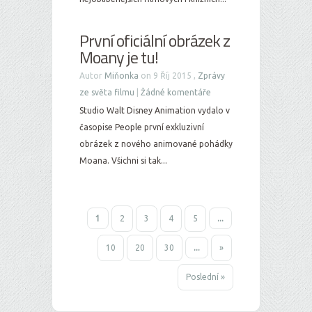
První oficiální obrázek z
Moany je tu!
Autor
Miňonka
on 9 Říj 2015 ,
Zprávy
ze světa filmu
|
Žádné komentáře
Studio Walt Disney Animation vydalo v
časopise People první exkluzivní
obrázek z nového animované pohádky
Moana. Všichni si tak...
1
2
3
4
5
...
10
20
30
...
»
Poslední »