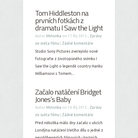
Tom Hiddleston na
prvních fotkách z
dramatu I Saw the Light
Autor
Miňonka
on 17 Říj 2015 ,
Zprávy
ze světa filmu
|
Žádné komentáře
Studio Sony Pictures zveřejnilo nové
fotografie z životopisného snímku I
Saw the Light o legendě country Hanku
Williamsovi s Tomem...
Začalo natáčení Bridget
Jones’s Baby
Autor
Miňonka
on 16 Říj 2015 ,
Zprávy
ze světa filmu
|
Žádné komentáře
Před několika málo dny začalo v ulicích
Londýna natáčení třetího dílu o jedné z
nejoblíbenějších filmových i knižních...