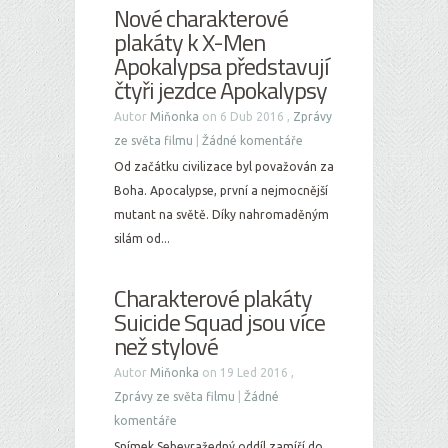
Nové charakterové
plakáty k X-Men
Apokalypsa představují
čtyři jezdce Apokalypsy
Autor
Miňonka
on 6 Dub 2016 ,
Zprávy
ze světa filmu
|
Žádné komentáře
Od začátku civilizace byl považován za
Boha. Apocalypse, první a nejmocnější
mutant na světě. Díky nahromaděným
silám od...
Charakterové plakáty
Suicide Squad jsou více
než stylové
Autor
Miňonka
on 19 Led 2016 ,
Zprávy ze světa filmu
|
Žádné
komentáře
Snímek Sebevražedný oddíl zamíří do