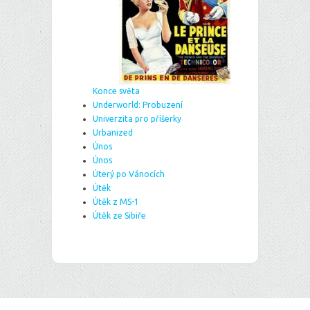
Konce světa
Underworld: Probuzení
Univerzita pro příšerky
Urbanized
Únos
Únos
Úterý po Vánocích
Útěk
Útěk z MS-1
Útěk ze Sibiře