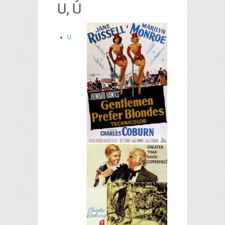
U, Ú
U