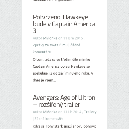
Potvrzeno! Hawkeye
bude v Captain America
3
Autor
Miňonka
on 11 Bře 2015 ,
Zprávy ze světa filmu
|
Žádné
komentáře
O tom, zda se ve třetím díle snímku
Captain America objeví Hawkeye se
spekuluje již od září minulého roku. A
dnes je všem...
Avengers: Age of Ultron
– rozšířený trailer
Autor
Miňonka
on 13 Lis 2014 ,
Trailery
|
Žádné komentáře
Když se Tony Stark snaží znovu obnovit