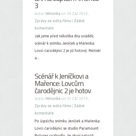
3
Autor
Miňonka
on 26 Zář 2014 ,
Zprávy ze světa filmu
|
Žádné
komentáře
Jak jsme před několika dny uváděli,
scénář k snímku Jeníček a Mařenka:
Lovci čarodějnic 2 je již hotový. Režisér
a...
Scénář k Jeníčkovi a
Mařence: Lovcům
čarodějnic 2 je hotov
Autor
Miňonka
on 23 Zář 2014 ,
Zprávy ze světa filmu
|
Žádné
komentáře
Po úspěchu snímku Jeníček a Mařenka:
Lovci čarodějnic se studio Paramount
Pictures rozhodlo, že zkusí natočit