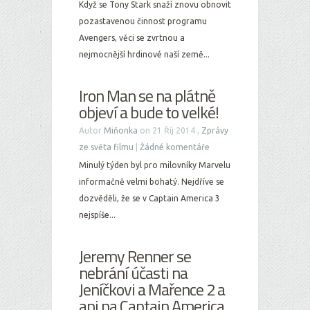
Když se Tony Stark snaží znovu obnovit
pozastavenou činnost programu
Avengers, věci se zvrtnou a
nejmocnější hrdinové naší země...
Iron Man se na plátně
objeví a bude to velké!
Autor
Miňonka
on 21 Říj 2014 ,
Zprávy
ze světa filmu
|
Žádné komentáře
Minulý týden byl pro milovníky Marvelu
informačně velmi bohatý. Nejdříve se
dozvěděli, že se v Captain America 3
nejspíše...
Jeremy Renner se
nebrání účasti na
Jeníčkovi a Mařence 2 a
ani na Captain America