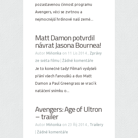
pozastavenou činnost programu
Avengers, věci se zvrtnou a
nejmocnější hrdinové naší země...
Matt Damon potvrdil
návrat Jasona Bournea!
Autor
Miňonka
on 11 Lis 2014 ,
Zprávy
ze světa filmu
|
Žádné komentáře
Je to konečně tady! Filmaři vyslyšeli
přání všech fanoušků a duo Matt
Damon a Paul Greengrass se vrací k
natáčení snímku o...
Avengers: Age of Ultron
– trailer
Autor
Miňonka
on 23 Říj 2014 ,
Trailery
|
Žádné komentáře