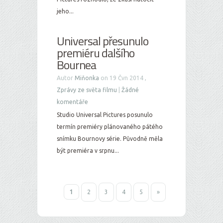
jeho...
Universal přesunulo
premiéru dalšího
Bournea
Autor
Miňonka
on 19 Čvn 2014 ,
Zprávy ze světa filmu
|
Žádné
komentáře
Studio Universal Pictures posunulo
termín premiéry plánovaného pátého
snímku Bournovy série. Původně měla
být premiéra v srpnu...
1
2
3
4
5
»