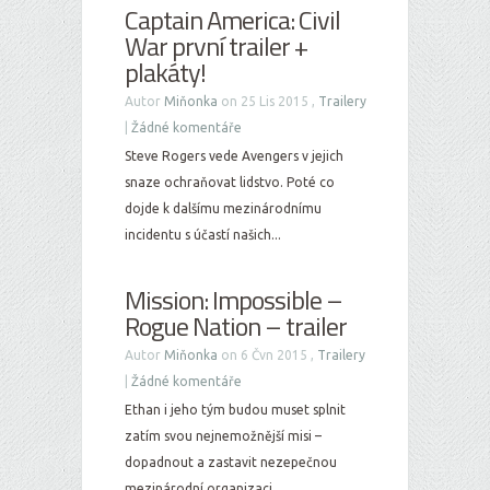
Captain America: Civil
War první trailer +
plakáty!
Autor
Miňonka
on 25 Lis 2015 ,
Trailery
|
Žádné komentáře
Steve Rogers vede Avengers v jejich
snaze ochraňovat lidstvo. Poté co
dojde k dalšímu mezinárodnímu
incidentu s účastí našich...
Mission: Impossible –
Rogue Nation – trailer
Autor
Miňonka
on 6 Čvn 2015 ,
Trailery
|
Žádné komentáře
Ethan i jeho tým budou muset splnit
zatím svou nejnemožnější misi –
dopadnout a zastavit nezepečnou
mezinárodní organizaci...