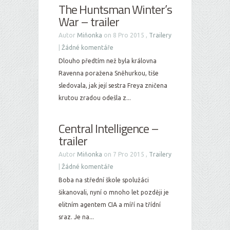
The Huntsman Winter’s
War – trailer
Autor
Miňonka
on 8 Pro 2015 ,
Trailery
|
Žádné komentáře
Dlouho předtím než byla královna
Ravenna poražena Sněhurkou, tiše
sledovala, jak její sestra Freya zničena
krutou zradou odešla z...
Central Intelligence –
trailer
Autor
Miňonka
on 7 Pro 2015 ,
Trailery
|
Žádné komentáře
Boba na střední škole spolužáci
šikanovali, nyní o mnoho let později je
elitním agentem CIA a míří na třídní
sraz. Je na...