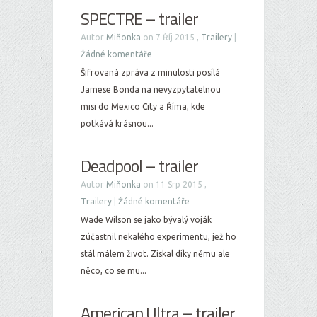
SPECTRE – trailer
Autor
Miňonka
on 7 Říj 2015 ,
Trailery
|
Žádné komentáře
Šifrovaná zpráva z minulosti posílá
Jamese Bonda na nevyzpytatelnou
misi do Mexico City a Říma, kde
potkává krásnou...
Deadpool – trailer
Autor
Miňonka
on 11 Srp 2015 ,
Trailery
|
Žádné komentáře
Wade Wilson se jako bývalý voják
zúčastnil nekalého experimentu, jež ho
stál málem život. Získal díky němu ale
něco, co se mu...
American Ultra – trailer