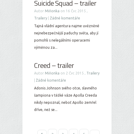
Suicide Squad – trailer
Autor
Miňonka
on 16 Čvc 2015 ,
Trailery
|
Žádné komentáře
Tajná vládní agentura najme uvězněné
nejnebezpečnější paduchy světa, aby jí
pomohli s nelegálními operacemi
výměnou za...
Creed – trailer
Autor
Miňonka
on 2 Čvc 2015 ,
Trailery
|
Žádné komentáře
Adonis Johnson svého otce, slavného
šampiona v těžké váze Apolla Creeda
nikdy nepoznal, neboť Apollo zemřel
dříve, než se...