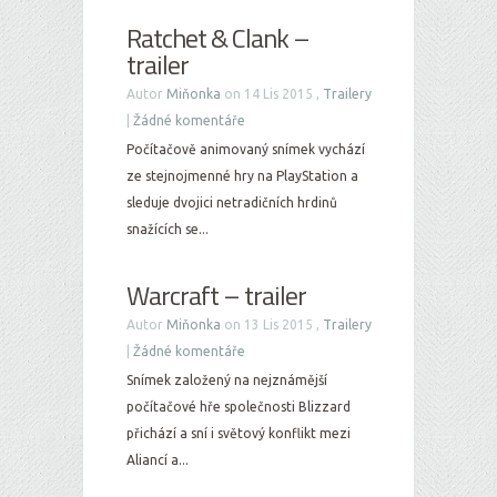
Ratchet & Clank –
trailer
Autor
Miňonka
on 14 Lis 2015 ,
Trailery
|
Žádné komentáře
Počítačově animovaný snímek vychází
ze stejnojmenné hry na PlayStation a
sleduje dvojici netradičních hrdinů
snažících se...
Warcraft – trailer
Autor
Miňonka
on 13 Lis 2015 ,
Trailery
|
Žádné komentáře
Snímek založený na nejznámější
počítačové hře společnosti Blizzard
přichází a sní i světový konflikt mezi
Aliancí a...