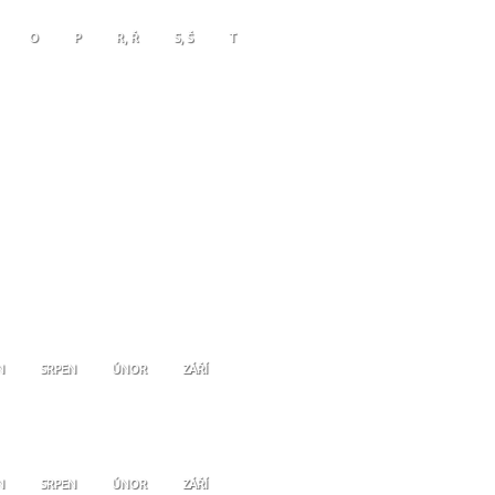
O
P
R, Ř
S, Š
T
N
SRPEN
ÚNOR
ZÁŘÍ
N
SRPEN
ÚNOR
ZÁŘÍ