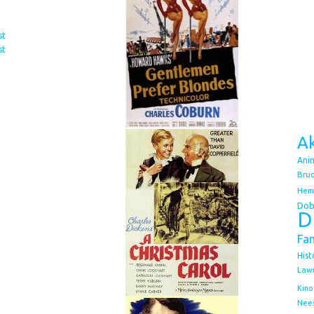
st
st
Ak
Ani
Bruc
Hem
Dob
D
Fa
Hist
Law
Kino
Nee