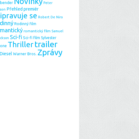
Novinky
sbender
Peter
Přehled premiér
son
ipravuje se
Robert De Niro
dinný
Rodinný film
mantický
romantický film
Samuel
Sci-fi
Sci-fi film
Sylvester
ackson
trailer
Thriller
lone
Zprávy
 Diesel
Warner Bros.