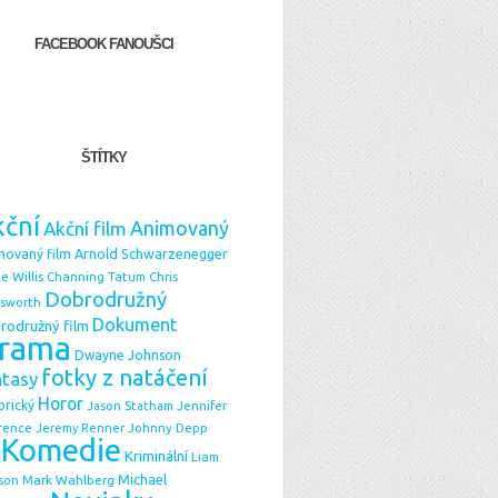
FACEBOOK FANOUŠCI
ŠTÍTKY
ční
Animovaný
Akční film
Arnold Schwarzenegger
movaný film
e Willis
Chris
Channing Tatum
Dobrodružný
sworth
Dokument
rodružný film
rama
Dwayne Johnson
fotky z natáčení
ntasy
Horor
orický
Jason Statham
Jennifer
Johnny Depp
rence
Jeremy Renner
Komedie
Kriminální
Liam
Michael
Mark Wahlberg
son