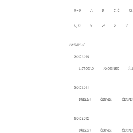
0 – 9
A
B
C, Č
CH
U, Ú
V
W
X
Y
PREMIÉRY
ROK 2010
LISTOPAD
PROSINEC
ŘÍ
ROK 2011
BŘEZEN
ČERVEN
ČERVE
ROK 2012
BŘEZEN
ČERVEN
ČERVE