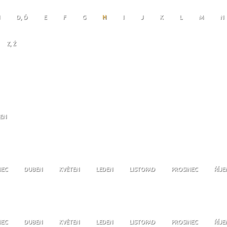
D, Ď
E
F
G
H
I
J
K
L
M
N
Z, Ž
JEN
NEC
DUBEN
KVĚTEN
LEDEN
LISTOPAD
PROSINEC
ŘÍJE
NEC
DUBEN
KVĚTEN
LEDEN
LISTOPAD
PROSINEC
ŘÍJE