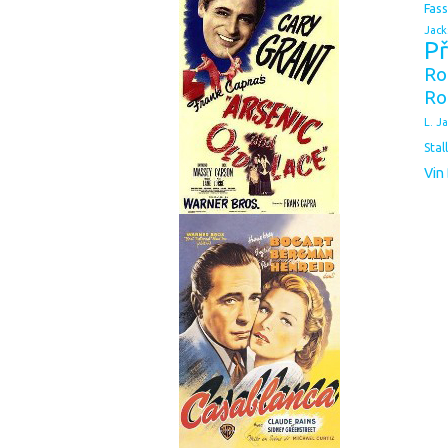
Fas
Jack
Př
Ro
Ro
L. J
Stal
Vin