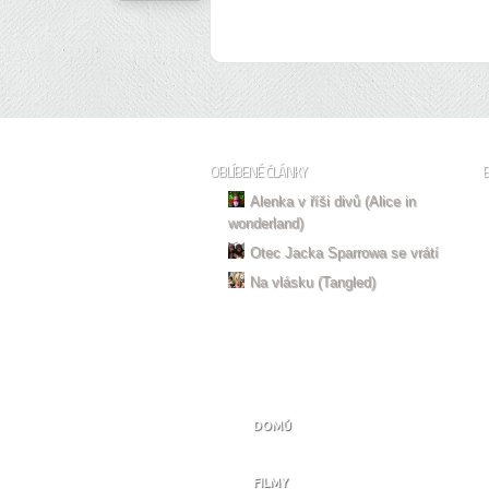
OBLÍBENÉ ČLÁNKY
Alenka v říši divů (Alice in
wonderland)
Otec Jacka Sparrowa se vrátí
Na vlásku (Tangled)
DOMŮ
FILMY