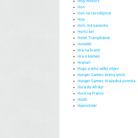
Holy motors
Hon
Hon na čarodějnice
Hop
Hoří, má panenko
Hořící keř
Hotel Transylvánie
Hoteliér
Hra na hraně
Hra o kámen
Hranaři
Hugo a jeho velký objev
Hunger Games: Aréna smrti
Hunger Games: Vražedná pomsta
Hurá do Afriky!
Hurá na Francii
Husiti
Hypnotizér