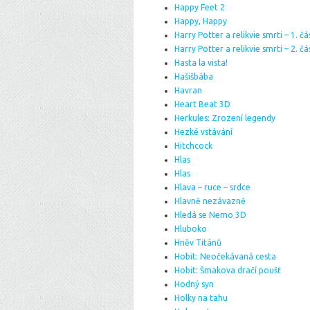
Happy Feet 2
Happy, Happy
Harry Potter a relikvie smrti – 1. čá
Harry Potter a relikvie smrti – 2. čá
Hasta la vista!
Hašišbába
Havran
Heart Beat 3D
Herkules: Zrození legendy
Hezké vstávání
Hitchcock
Hlas
Hlas
Hlava – ruce – srdce
Hlavně nezávazně
Hledá se Nemo 3D
Hluboko
Hněv Titánů
Hobit: Neočekávaná cesta
Hobit: Šmakova dračí poušť
Hodný syn
Holky na tahu