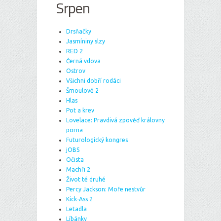
Srpen
Drsňačky
Jasmíniny slzy
RED 2
Černá vdova
Ostrov
Všichni dobří rodáci
Šmoulové 2
Hlas
Pot a krev
Lovelace: Pravdivá zpověď královny
porna
Futurologický kongres
jOBS
Očista
Machři 2
Život té druhé
Percy Jackson: Moře nestvůr
Kick-Ass 2
Letadla
Líbánky