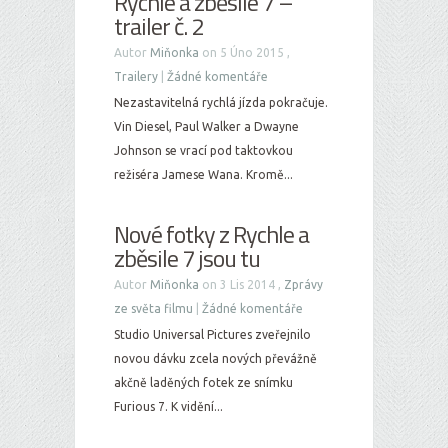
Rychle a zběsile 7 –
trailer č. 2
Autor
Miňonka
on 5 Úno 2015 ,
Trailery
|
Žádné komentáře
Nezastavitelná rychlá jízda pokračuje.
Vin Diesel, Paul Walker a Dwayne
Johnson se vrací pod taktovkou
režiséra Jamese Wana. Kromě...
Nové fotky z Rychle a
zběsile 7 jsou tu
Autor
Miňonka
on 3 Lis 2014 ,
Zprávy
ze světa filmu
|
Žádné komentáře
Studio Universal Pictures zveřejnilo
novou dávku zcela nových převážně
akčně laděných fotek ze snímku
Furious 7. K vidění...