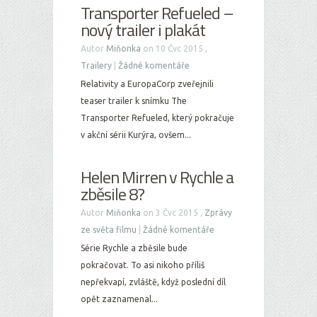
Transporter Refueled –
nový trailer i plakát
Autor
Miňonka
on 10 Čvc 2015 ,
Trailery
|
Žádné komentáře
Relativity a EuropaCorp zveřejnili
teaser trailer k snímku The
Transporter Refueled, který pokračuje
v akční sérii Kurýra, ovšem...
Helen Mirren v Rychle a
zběsile 8?
Autor
Miňonka
on 3 Čvc 2015 ,
Zprávy
ze světa filmu
|
Žádné komentáře
Série Rychle a zběsile bude
pokračovat. To asi nikoho příliš
nepřekvapí, zvláště, když poslední díl
opět zaznamenal...