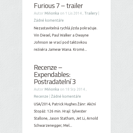
Furious 7 – trailer
Autor
Miňonka
on 1 Lis 2014 ,
Trailery
|
Žádné komentáře
Nezastavitelná rychlá jízda pokračuje.
Vin Diesel, Paul Walker a Dwayne
Johnson se vrací pod taktovkou
režiséra Jamese Wana. Kromě...
Recenze –
Expendables:
Postradatelní 3
Autor
Miňonka
on 18 Srp 2014 ,
Recenze
|
Žádné komentáře
USA/2014, Patrick Hughes Žánr: Akční
Stopáž: 126 min. Hrají: Sylvester
Stallone, Jason Statham, Jet Li, Arnold
Schwarzenegger, Mel...