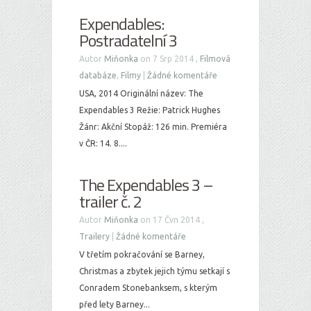
Expendables:
Postradatelní 3
Autor
Miňonka
on 7 Srp 2014 ,
Filmová
databáze
,
Filmy
|
Žádné komentáře
USA, 2014 Originální název: The
Expendables 3 Režie: Patrick Hughes
Žánr: Akční Stopáž: 126 min. Premiéra
v ČR: 14. 8....
The Expendables 3 –
trailer č. 2
Autor
Miňonka
on 17 Čvn 2014 ,
Trailery
|
Žádné komentáře
V třetím pokračování se Barney,
Christmas a zbytek jejich týmu setkají s
Conradem Stonebanksem, s kterým
před lety Barney...