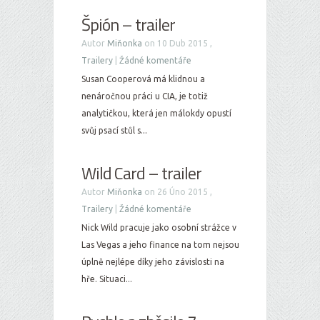
Špión – trailer
Autor
Miňonka
on 10 Dub 2015 ,
Trailery
|
Žádné komentáře
Susan Cooperová má klidnou a
nenáročnou práci u CIA, je totiž
analytičkou, která jen málokdy opustí
svůj psací stůl s...
Wild Card – trailer
Autor
Miňonka
on 26 Úno 2015 ,
Trailery
|
Žádné komentáře
Nick Wild pracuje jako osobní strážce v
Las Vegas a jeho finance na tom nejsou
úplně nejlépe díky jeho závislosti na
hře. Situaci...