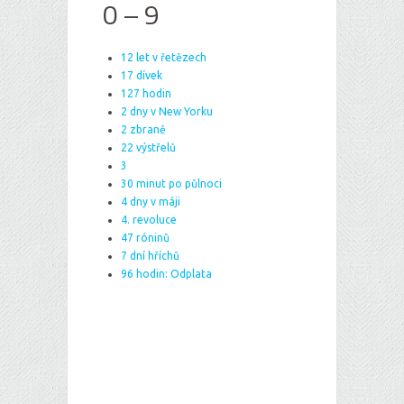
0 – 9
12 let v řetězech
17 dívek
127 hodin
2 dny v New Yorku
2 zbraně
22 výstřelů
3
30 minut po půlnoci
4 dny v máji
4. revoluce
47 róninů
7 dní hříchů
96 hodin: Odplata