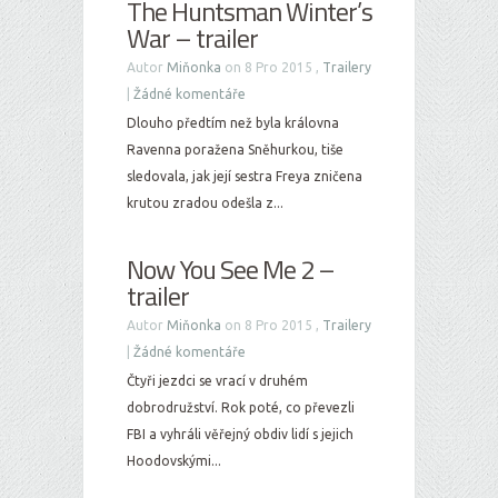
The Huntsman Winter’s
War – trailer
Autor
Miňonka
on 8 Pro 2015 ,
Trailery
|
Žádné komentáře
Dlouho předtím než byla královna
Ravenna poražena Sněhurkou, tiše
sledovala, jak její sestra Freya zničena
krutou zradou odešla z...
Now You See Me 2 –
trailer
Autor
Miňonka
on 8 Pro 2015 ,
Trailery
|
Žádné komentáře
Čtyři jezdci se vrací v druhém
dobrodružství. Rok poté, co převezli
FBI a vyhráli věřejný obdiv lidí s jejich
Hoodovskými...