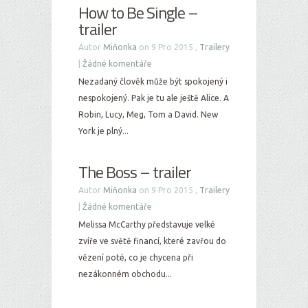
How to Be Single –
trailer
Autor
Miňonka
on 9 Pro 2015 ,
Trailery
|
Žádné komentáře
Nezadaný člověk může být spokojený i
nespokojený. Pak je tu ale ještě Alice. A
Robin, Lucy, Meg, Tom a David. New
York je plný...
The Boss – trailer
Autor
Miňonka
on 9 Pro 2015 ,
Trailery
|
Žádné komentáře
Melissa McCarthy představuje velké
zvíře ve světě financí, které zavřou do
vězení poté, co je chycena při
nezákonném obchodu...