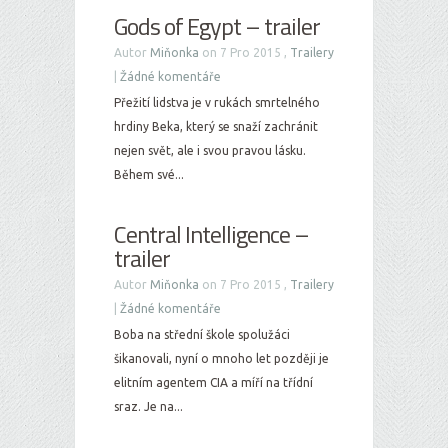
Gods of Egypt – trailer
Autor
Miňonka
on 7 Pro 2015 ,
Trailery
|
Žádné komentáře
Přežití lidstva je v rukách smrtelného
hrdiny Beka, který se snaží zachránit
nejen svět, ale i svou pravou lásku.
Během své...
Central Intelligence –
trailer
Autor
Miňonka
on 7 Pro 2015 ,
Trailery
|
Žádné komentáře
Boba na střední škole spolužáci
šikanovali, nyní o mnoho let později je
elitním agentem CIA a míří na třídní
sraz. Je na...