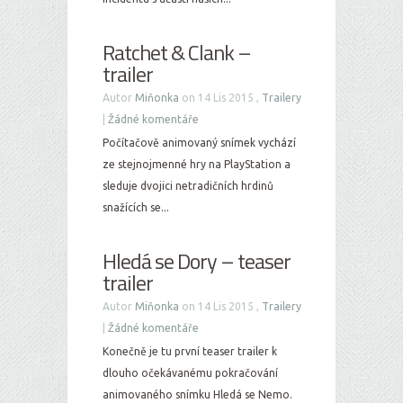
Ratchet & Clank –
trailer
Autor
Miňonka
on 14 Lis 2015 ,
Trailery
|
Žádné komentáře
Počítačově animovaný snímek vychází
ze stejnojmenné hry na PlayStation a
sleduje dvojici netradičních hrdinů
snažících se...
Hledá se Dory – teaser
trailer
Autor
Miňonka
on 14 Lis 2015 ,
Trailery
|
Žádné komentáře
Konečně je tu první teaser trailer k
dlouho očekávanému pokračování
animovaného snímku Hledá se Nemo.