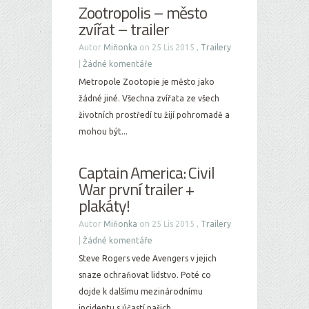
Zootropolis – město
zvířat – trailer
Autor
Miňonka
on 25 Lis 2015 ,
Trailery
|
Žádné komentáře
Metropole Zootopie je město jako
žádné jiné. Všechna zvířata ze všech
životních prostředí tu žijí pohromadě a
mohou být...
Captain America: Civil
War první trailer +
plakáty!
Autor
Miňonka
on 25 Lis 2015 ,
Trailery
|
Žádné komentáře
Steve Rogers vede Avengers v jejich
snaze ochraňovat lidstvo. Poté co
dojde k dalšímu mezinárodnímu
incidentu s účastí našich...