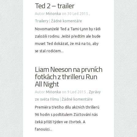
Ted 2 – trailer
Autor
Miňonka
on 30 Led 2015 ,
Trailery
|
Žádné komentáře
Novomanželé Ted a Tami-Lynn by rádi
založili rodinu. Ještě předtím ale bude
muset Ted dokázat, že má na to, aby
se stal rodičem...
Liam Neeson na prvních
fotkách z thrilleru Run
All Night
Autor
Miňonka
on 9 Led 2015 ,
Zprávy
ze světa filmu
|
Žádné komentáře
Premiéra třetího dílu akčních thrillerů
96 hodin s podtitulem Zúčtování nás
čeká příští týden ve čtvrtek. A
fanoušci...