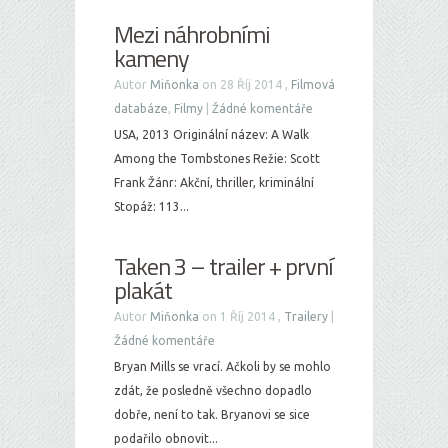
Mezi náhrobními
kameny
Autor
Miňonka
on 28 Říj 2014 ,
Filmová
databáze
,
Filmy
|
Žádné komentáře
USA, 2013 Originální název: A Walk
Among the Tombstones Režie: Scott
Frank Žánr: Akční, thriller, kriminální
Stopáž: 113...
Taken 3 – trailer + první
plakát
Autor
Miňonka
on 1 Říj 2014 ,
Trailery
|
Žádné komentáře
Bryan Mills se vrací. Ačkoli by se mohlo
zdát, že posledně všechno dopadlo
dobře, není to tak. Bryanovi se sice
podařilo obnovit...