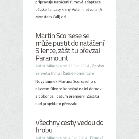
připravuje natáčení filmové adaptace
dětské fantasy knihy Volání netvora (A
Monsters Call) od...
Martin Scorsese se
může pustit do natáčení
Silence, záštitu převzal
Paramount
Autor
Miňonka
on 16 Čvc 2014 ,
Zprávy
ze světa filmu
|
Žádné komentáře
Nový snímek Martina Scorseseho s
názvem Silence konečně našel domov
a dokonce i datum premiéry. Záštitu
nad projektem převzalo...
Všechny cesty vedou do
hrobu
Autor
Miňonka
on 4 Čvn 2014 ,
Filmová