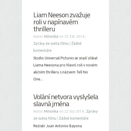
Liam Neeson zvažuje
roli v napínavém
thrilleru
Autor
Miňonka
on 20 Zář 2014 ,
Zprávy ze světa filmu
|
Žádné
komentáře
Studio Universal Pictures se snaží získat
Liama Neesona pro hlavní roli v novém
akčním thrilleru s názvem Tell No
One...
Volání netvora vyslyšela
slavná jména
Autor
Miňonka
on 22 Srp 2014 ,
Zprávy
ze světa filmu
|
Žádné komentáře
Režisér Juan Antonio Bayona