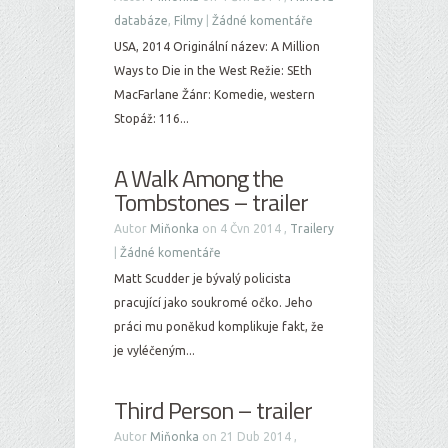
databáze
,
Filmy
|
Žádné komentáře
USA, 2014 Originální název: A Million
Ways to Die in the West Režie: SEth
MacFarlane Žánr: Komedie, western
Stopáž: 116...
A Walk Among the
Tombstones – trailer
Autor
Miňonka
on 4 Čvn 2014 ,
Trailery
|
Žádné komentáře
Matt Scudder je bývalý policista
pracující jako soukromé očko. Jeho
práci mu poněkud komplikuje fakt, že
je vyléčeným...
Third Person – trailer
Autor
Miňonka
on 21 Dub 2014 ,