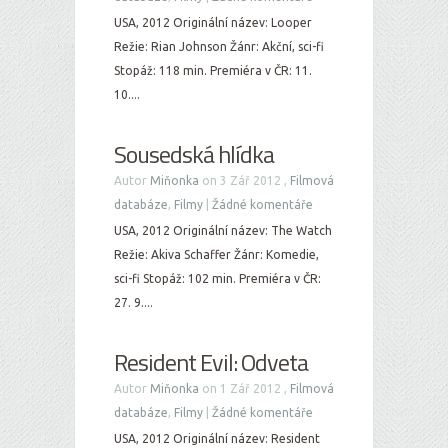
USA, 2012 Originální název: Looper
Režie: Rian Johnson Žánr: Akční, sci-fi
Stopáž: 118 min. Premiéra v ČR: 11.
10....
Sousedská hlídka
Autor
Miňonka
on 3 Zář 2012 ,
Filmová
databáze
,
Filmy
|
Žádné komentáře
USA, 2012 Originální název: The Watch
Režie: Akiva Schaffer Žánr: Komedie,
sci-fi Stopáž: 102 min. Premiéra v ČR:
27. 9....
Resident Evil: Odveta
Autor
Miňonka
on 1 Zář 2012 ,
Filmová
databáze
,
Filmy
|
Žádné komentáře
USA, 2012 Originální název: Resident