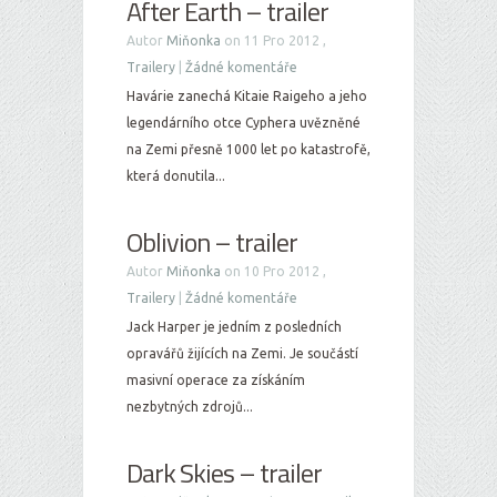
After Earth – trailer
Autor
Miňonka
on 11 Pro 2012 ,
Trailery
|
Žádné komentáře
Havárie zanechá Kitaie Raigeho a jeho
legendárního otce Cyphera uvězněné
na Zemi přesně 1000 let po katastrofě,
která donutila...
Oblivion – trailer
Autor
Miňonka
on 10 Pro 2012 ,
Trailery
|
Žádné komentáře
Jack Harper je jedním z posledních
opravářů žijících na Zemi. Je součástí
masivní operace za získáním
nezbytných zdrojů...
Dark Skies – trailer