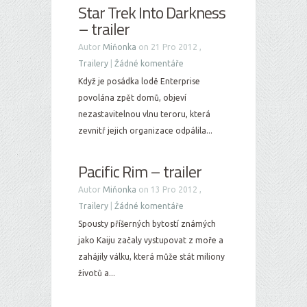
Star Trek Into Darkness
– trailer
Autor
Miňonka
on 21 Pro 2012 ,
Trailery
|
Žádné komentáře
Když je posádka lodě Enterprise
povolána zpět domů, objeví
nezastavitelnou vlnu teroru, která
zevnitř jejich organizace odpálila...
Pacific Rim – trailer
Autor
Miňonka
on 13 Pro 2012 ,
Trailery
|
Žádné komentáře
Spousty příšerných bytostí známých
jako Kaiju začaly vystupovat z moře a
zahájily válku, která může stát miliony
životů a...