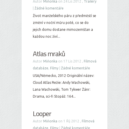
Autor
Miňonka
on 24 Lis 2012 ,
Trailery
|
Žádné komentáře
Život manželského páru z předměstí se
změní v noční můru poté, co se do
jejich domu dostane mimozemšťan a
každou noc živí...
Atlas mraků
Autor
Miňonka
on 17 Lis 2012 ,
Filmová
databáze
,
Filmy
|
Žádné komentáře
USA/Německo, 2012 Originální název:
Cloud Atlas Režie: Andy Wachowski,
Lana Wachowski, Tom Tykwer Žánr:
Drama, sci-fi Stopáž: 164...
Looper
Autor
Miňonka
on 1 Říj 2012 ,
Filmová
databáze
,
Filmy
|
Žádné komentáře