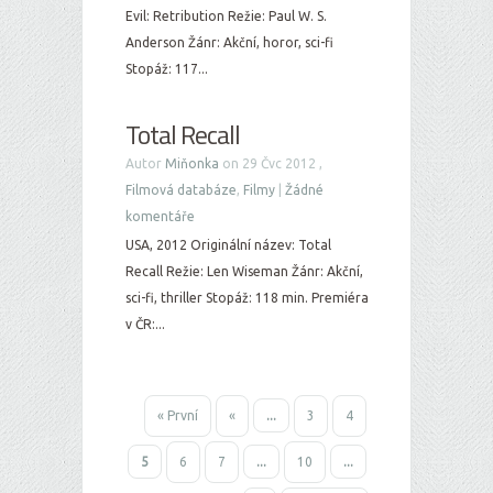
Evil: Retribution Režie: Paul W. S.
Anderson Žánr: Akční, horor, sci-fi
Stopáž: 117...
Total Recall
Autor
Miňonka
on 29 Čvc 2012 ,
Filmová databáze
,
Filmy
|
Žádné
komentáře
USA, 2012 Originální název: Total
Recall Režie: Len Wiseman Žánr: Akční,
sci-fi, thriller Stopáž: 118 min. Premiéra
v ČR:...
« První
«
...
3
4
5
6
7
...
10
...