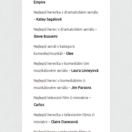
Empire
Nejlepší herečka v dramatickém seriálu
–
Katey Sagalová
Nejlepší herec v dramatickém seriálu –
Steve Buscemi
Nejlepší seriál v kategorii
komedie/muzikál –
Glee
Nejlepší herečka v komediální čim
muzikálovém seriálu –
Laura Linneyová
Nejlepší herec v komediálním či
muzikálovém seriálu –
Jim Parsons
Nejlepší televizní film či minisérie –
Carlos
Nejlepší herečka v televizním filmu či
minisérii –
Claire Danesová
Nejlepší herec v televizním filmu či