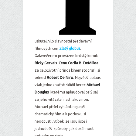
uskutečnilo slavnostní předávávní
filmových cen
Zlatý globus
.
Galavečerem provázen britský komik
Ricky Gervais
.
Cenu Cecila B. DeMillea
za celoživotní přínos kinematografii si
odnesl
Robert De Niro
. Největší aplaus
však jednoznačně sklidil herec
Michael
Douglas
, kterému aplaudoval celý sál
za jeho vítězství nad rakovinou.
Michael přišel vyhlásit nejlepší
dramatický film a k potlesku si
neodpustil vtípek, že jsou jistě i
jednodušší způsoby, jak dosáhnout
potlesku ve stoje.