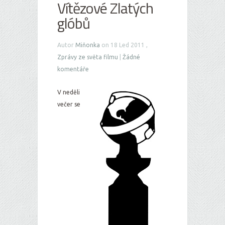
Vítězové Zlatých
glóbů
Autor
Miňonka
on 18 Led 2011 ,
Zprávy ze světa filmu
|
Žádné
komentáře
V neděli
večer se