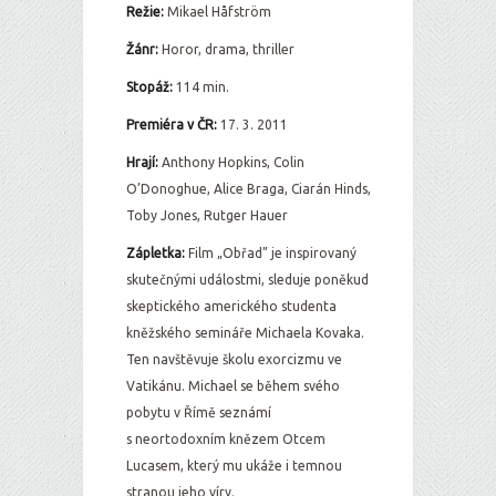
Režie:
Mikael Håfström
Žánr:
Horor, drama, thriller
Stopáž:
114 min.
Premiéra v ČR:
17. 3. 2011
Hrají:
Anthony Hopkins, Colin
O’Donoghue, Alice Braga, Ciarán Hinds,
Toby Jones, Rutger Hauer
Zápletka:
Film „Obřad” je inspirovaný
skutečnými událostmi, sleduje poněkud
skeptického amerického studenta
kněžského semináře Michaela Kovaka.
Ten navštěvuje školu exorcizmu ve
Vatikánu. Michael se během svého
pobytu v Římě seznámí
s neortodoxním knězem Otcem
Lucasem, který mu ukáže i temnou
stranou jeho víry.