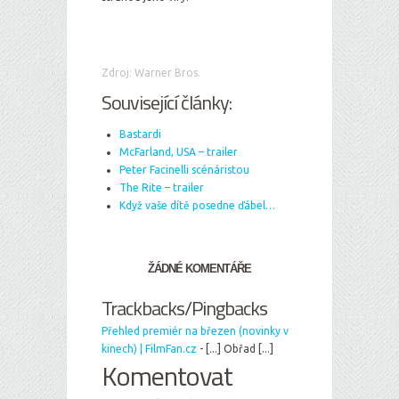
Zdroj: Warner Bros.
Související články:
Bastardi
McFarland, USA – trailer
Peter Facinelli scénáristou
The Rite – trailer
Když vaše dítě posedne ďábel…
ŽÁDNÉ KOMENTÁŘE
Trackbacks/Pingbacks
Přehled premiér na březen (novinky v
kinech) | FilmFan.cz
- [...] Obřad [...]
Komentovat