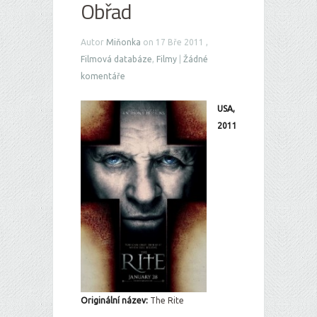
Obřad
Autor
Miňonka
on 17 Bře 2011 ,
Filmová databáze
,
Filmy
|
Žádné
komentáře
USA,
2011
Originální název:
The Rite