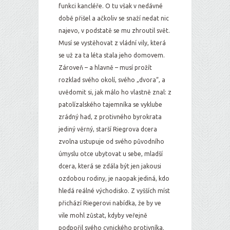
funkci kancléře. O tu však v nedávné
době přišel a ačkoliv se snaží nedat nic
najevo, v podstatě se mu zhroutil svět.
Musí se vystěhovat z vládní vily, která
se už za ta léta stala jeho domovem.
Zároveň – a hlavně – musí prožít
rozklad svého okolí, svého „dvora“, a
uvědomit si, jak málo ho vlastně znal: z
patolízalského tajemníka se vyklube
zrádný had, z protivného byrokrata
jediný věrný, starší Riegrova dcera
zvolna ustupuje od svého původního
úmyslu otce ubytovat u sebe, mladší
dcera, která se zdála být jen jakousi
ozdobou rodiny, je naopak jediná, kdo
hledá reálné východisko. Z vyšších míst
přichází Riegerovi nabídka, že by ve
vile mohl zůstat, kdyby veřejně
podpořil svého cynického protivníka.