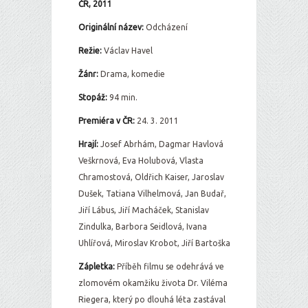
ČR, 2011
Originální název:
Odcházení
Režie:
Václav Havel
Žánr:
Drama, komedie
Stopáž:
94 min.
Premiéra v ČR:
24. 3. 2011
Hrají:
Josef Abrhám, Dagmar Havlová
Veškrnová, Eva Holubová, Vlasta
Chramostová, Oldřich Kaiser, Jaroslav
Dušek, Tatiana Vilhelmová, Jan Budař,
Jiří Lábus, Jiří Macháček, Stanislav
Zindulka, Barbora Seidlová, Ivana
Uhlířová, Miroslav Krobot, Jiří Bartoška
Zápletka:
Příběh filmu se odehrává ve
zlomovém okamžiku života Dr. Viléma
Riegera, který po dlouhá léta zastával