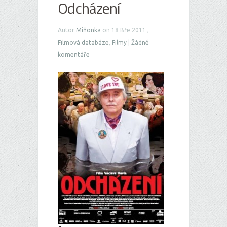
Odcházení
Autor
Miňonka
on 18 Bře 2011 ,
Filmová databáze
,
Filmy
|
Žádné
komentáře