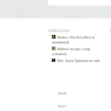
OBLÍBENÉ ČLÁNKY
Alenka v říši divů (Alice in
wonderland)
Millerovi na tripu 2 mají
scénáristu
Otec Jacka Sparrowa se vrátí
DOMŮ
FILMY