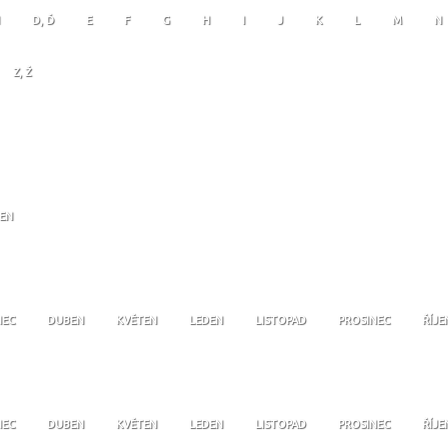
D, Ď
E
F
G
H
I
J
K
L
M
N
Z, Ž
JEN
NEC
DUBEN
KVĚTEN
LEDEN
LISTOPAD
PROSINEC
ŘÍJE
NEC
DUBEN
KVĚTEN
LEDEN
LISTOPAD
PROSINEC
ŘÍJE