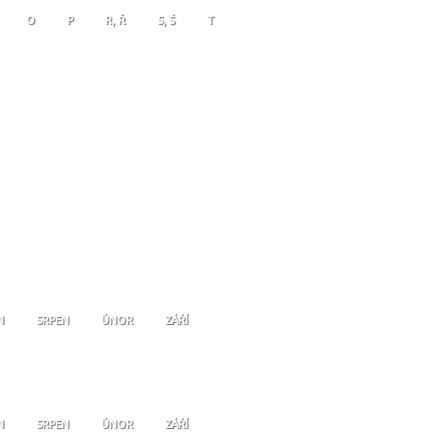
O
P
R, Ř
S, Š
T
N
SRPEN
ÚNOR
ZÁŘÍ
N
SRPEN
ÚNOR
ZÁŘÍ