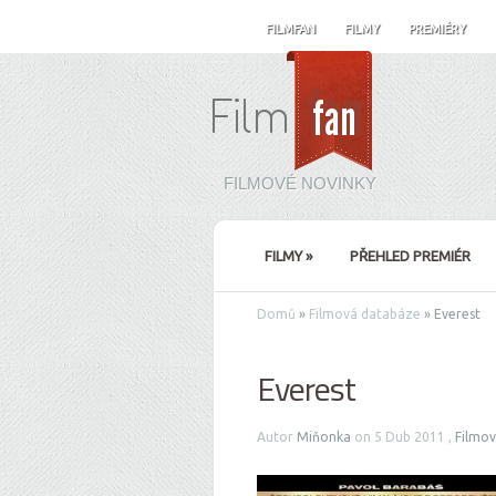
FILMFAN
FILMY
PREMIÉRY
FILMOVÉ NOVINKY
FILMY
»
PŘEHLED PREMIÉR
Domů
»
Filmová databáze
»
Everest
Everest
Autor
Miňonka
on 5 Dub 2011 ,
Filmo