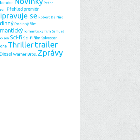
Novinky
sbender
Peter
Přehled premiér
son
ipravuje se
Robert De Niro
dinný
Rodinný film
mantický
romantický film
Samuel
Sci-fi
Sci-fi film
Sylvester
ackson
trailer
Thriller
lone
Zprávy
 Diesel
Warner Bros.