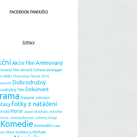
FACEBOOK FANOUŠCI
ŠTÍTKY
ční
Animovaný
Akční film
Arnold Schwarzenegger
movaný film
e Willis
Chris
Channing Tatum
Dobrodružný
sworth
Dokument
rodružný film
rama
Dwayne Johnson
fotky z natáčení
ntasy
Horor
orický
Jason Statham
Jennifer
Johnny Depp
rence
Jeremy Renner
Komedie
Kriminální
Liam
Michael
Mark Wahlberg
son