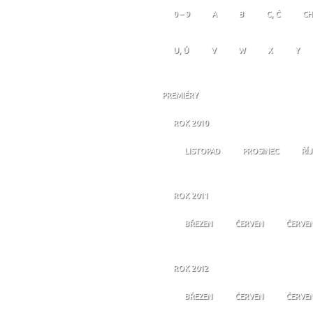
0 – 9
A
B
C, Č
CH
U, Ú
V
W
X
Y
PREMIÉRY
ROK 2010
LISTOPAD
PROSINEC
ŘÍ
ROK 2011
BŘEZEN
ČERVEN
ČERVE
ROK 2012
BŘEZEN
ČERVEN
ČERVE