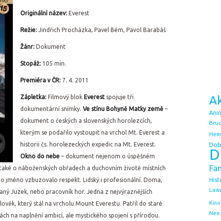
Originální název:
Everest
Režie:
Jindřich Procházka, Pavel Bém, Pavol Barabáš
Žánr:
Dokument
Stopáž:
105 min.
Premiéra v ČR:
7. 4. 2011
Zápletka:
Filmový blok
Everest
spojuje tři
Ak
dokumentární snímky.
Ve stínu Bohyně Matky země
–
Ani
dokument o českých a slovenských horolezcích,
Bruc
kterým se podařilo vystoupit na vrchol Mt. Everest a
Hem
historii čs. horolezeckých expedic na Mt. Everest.
Dob
D
Okno do nebe
– dokument nejenom o úspěšném
Fa
le také o náboženských obřadech a duchovním životě místních
ho jméno vzbuzovalo respekt. Lidský i profesionální. Doma,
Hist
Law
ívaný Juzek, nebo pracovník hor. Jedna z nejvýraznějších
Kino
ověk, který stál na vrcholu Mount Everestu. Patřil do staré
Nee
ách na naplnění ambicí, ale mystického spojení s přírodou.