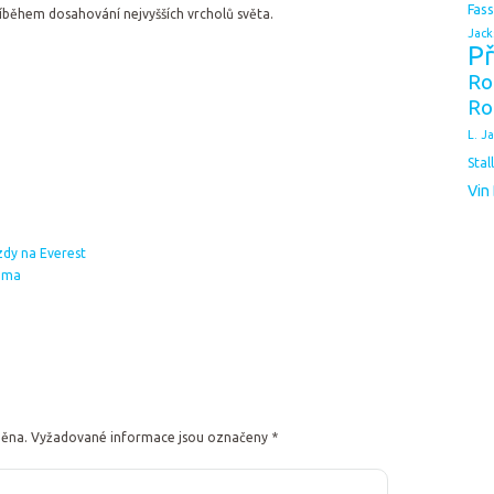
Fas
íběhem dosahování nejvyšších vrcholů světa.
Jack
Př
Ro
Ro
L. J
Stal
Vin
zdy na Everest
hama
něna.
Vyžadované informace jsou označeny
*