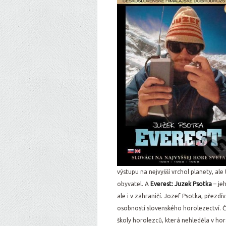
výstupu na nejvyšší vrchol planety, a
obyvatel. A
Everest: Juzek Psotka
– je
ale i v zahraničí. Jozef Psotka, přezd
osobností slovenského horolezectví. Čl
školy horolezců, která nehleděla v hor