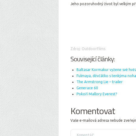
Jeho pozoruhodný život byl velkým př
Zdroj: OutdoorFilms
Související články:
Baltasar Kormakur vyžene své hvě
Fulmaya, děvčátko s tenkýma no
The Armstrong Lie – trailer
Generace 60
Pokoří Mallory Everest?
Komentovat
Vaše e-mailová adresa nebude zveřej