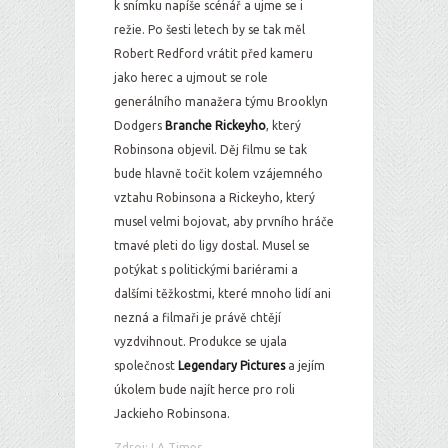
k snímku napíše scénář a ujme se i
režie. Po šesti letech by se tak měl
Robert Redford vrátit před kameru
jako herec a ujmout se role
generálního manažera týmu Brooklyn
Dodgers
Branche Rickeyho
, který
Robinsona objevil. Děj filmu se tak
bude hlavně točit kolem vzájemného
vztahu Robinsona a Rickeyho, který
musel velmi bojovat, aby prvního hráče
tmavé pleti do ligy dostal. Musel se
potýkat s politickými bariérami a
dalšími těžkostmi, které mnoho lidí ani
nezná a filmaři je právě chtějí
vyzdvihnout. Produkce se ujala
společnost
Legendary Pictures
a jejím
úkolem bude najít herce pro roli
Jackieho Robinsona.
Zdroj: LA Times