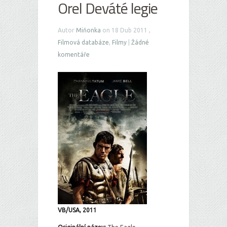
Orel Deváté legie
Autor
Miňonka
on 18 Dub 2011 ,
Filmová databáze
,
Filmy
|
Žádné
komentáře
VB/USA, 2011