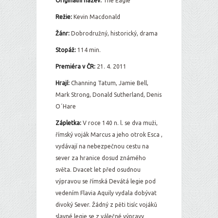
Originální název:
The Eagle
Režie:
Kevin Macdonald
Žánr:
Dobrodružný, historický, drama
Stopáž:
114 min.
Premiéra v ČR:
21. 4. 2011
Hrají:
Channing Tatum, Jamie Bell,
Mark Strong, Donald Sutherland, Denis
O´Hare
Zápletka:
V roce 140 n. l. se dva muži,
římský voják Marcus a jeho otrok Esca
,
vydávají na nebezpečnou cestu na
sever za hranice dosud známého
světa. Dvacet let před osudnou
výpravou se římská Devátá legie pod
vedením Flavia Aquily vydala dobývat
divoký Sever. Žádný z pěti tisíc vojáků
slavné legie se z válečné výpravy