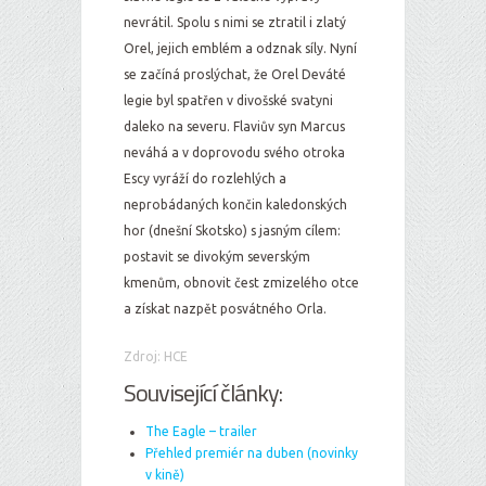
nevrátil. Spolu s nimi se ztratil i zlatý
Orel, jejich emblém a odznak síly. Nyní
se začíná proslýchat, že Orel Deváté
legie byl spatřen v divošské svatyni
daleko na severu. Flaviův syn Marcus
neváhá a v doprovodu svého otroka
Escy vyráží do rozlehlých a
neprobádaných končin kaledonských
hor (dnešní Skotsko) s jasným cílem:
postavit se divokým severským
kmenům, obnovit čest zmizelého otce
a získat nazpět posvátného Orla.
Zdroj: HCE
Související články:
The Eagle – trailer
Přehled premiér na duben (novinky
v kině)