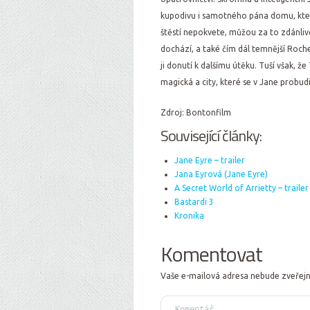
kupodivu i samotného pána domu, který
štěstí nepokvete, můžou za to zdánlivě
dochází, a také čím dál temnější Roche
ji donutí k dalšímu útěku. Tuší však, že
magická a city, které se v Jane probudi
Zdroj: Bontonfilm
Související články:
Jane Eyre – trailer
Jana Eyrová (Jane Eyre)
A Secret World of Arrietty – trailer
Bastardi 3
Kronika
Komentovat
Vaše e-mailová adresa nebude zveřej