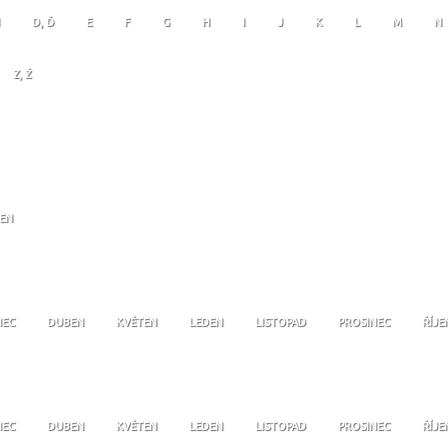
D, Ď
E
F
G
H
I
J
K
L
M
N
Z, Ž
JEN
NEC
DUBEN
KVĚTEN
LEDEN
LISTOPAD
PROSINEC
ŘÍJE
NEC
DUBEN
KVĚTEN
LEDEN
LISTOPAD
PROSINEC
ŘÍJE