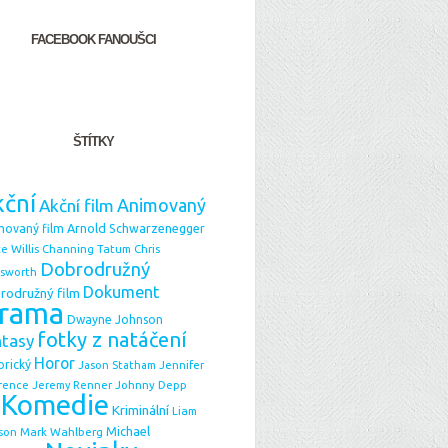
FACEBOOK FANOUŠCI
ŠTÍTKY
ční
Animovaný
Akční film
Arnold Schwarzenegger
movaný film
e Willis
Chris
Channing Tatum
Dobrodružný
sworth
Dokument
rodružný film
rama
Dwayne Johnson
fotky z natáčení
ntasy
Horor
orický
Jason Statham
Jennifer
Johnny Depp
rence
Jeremy Renner
Komedie
Kriminální
Liam
Michael
Mark Wahlberg
son