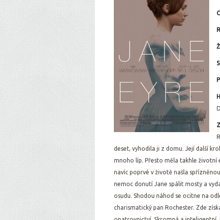
O
R
Ž
S
P
H
Z
R
deset, vyhodila ji z domu. Její další kr
mnoho líp. Přesto měla takhle životní 
navíc poprvé v životě našla spřízněno
nemoc donutí Jane spálit mosty a vydat
osudu. Shodou náhod se ocitne na odl
charismatický pan Rochester. Zde zís
opatrovnictví. Skromná a inteligentní 