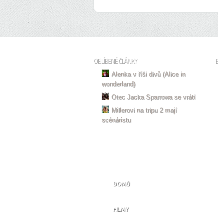
OBLÍBENÉ ČLÁNKY
Alenka v říši divů (Alice in
wonderland)
Otec Jacka Sparrowa se vrátí
Millerovi na tripu 2 mají
scénáristu
DOMŮ
FILMY