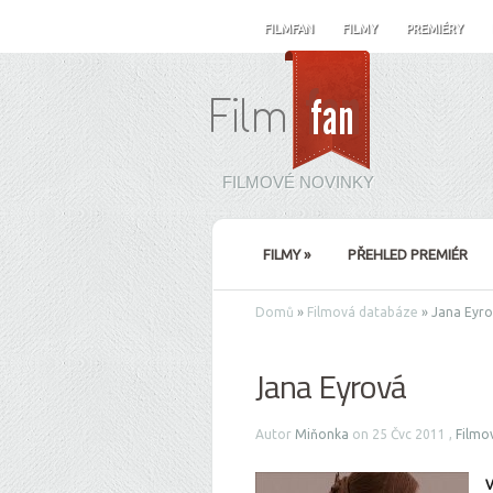
FILMFAN
FILMY
PREMIÉRY
FILMOVÉ NOVINKY
FILMY
»
PŘEHLED PREMIÉR
Domů
»
Filmová databáze
»
Jana Eyro
Jana Eyrová
Autor
Miňonka
on 25 Čvc 2011 ,
Filmo
V