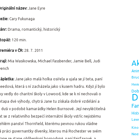
riginální název:
Jane Eyre
ežie:
Cary Fukunaga
ánr:
Drama, romantický, historický
topáž:
120 min.
remiéra v ČR:
28. 7. 2011
rají:
Mia Wasikowska, Michael Fassbender, Jamie Bell, Judi
Ak
Dench
Ani
Bruc
ápletka:
Jane jako malá holka osiřela a ujala se jí teta, paní
Hem
eedová, která s ní zacházela jako s kusem hadru. Když jí bylo
Dob
oky vedly do charitní školy v Lowood, kde se k ní nechovali o
D
etapa dvě výhody, chytrá Jane tu získala dobré vzdělání a
Fa
u duši v podobě kamarádky Helen Burnsové. Její nevyléčitelná
Hist
 se z relativního bezpečí internátní školy vstříc nejistému
Law
ehlém panství Thornfield, kterému pevnou rukou vládne
Kino
ká práci guvernantky dívenky, kterou má Rochester ve svém
Nee
Jane se stane oblíbenkyní hospodyně, paní Fairfaxové, a