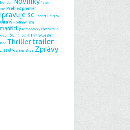
Novinky
sbender
Peter
Přehled premiér
son
ipravuje se
Robert De Niro
dinný
Rodinný film
mantický
romantický film
Samuel
Sci-fi
Sci-fi film
Sylvester
ackson
trailer
Thriller
lone
Zprávy
 Diesel
Warner Bros.