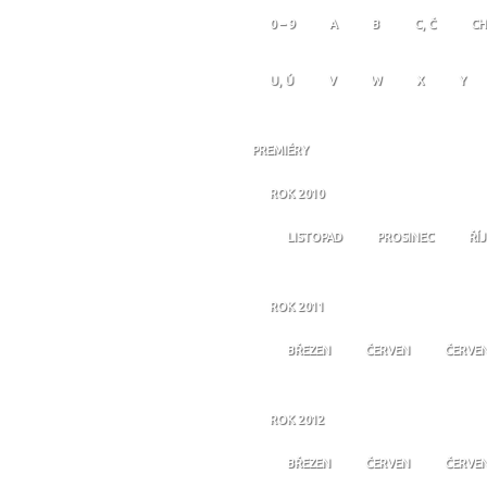
0 – 9
A
B
C, Č
CH
U, Ú
V
W
X
Y
PREMIÉRY
ROK 2010
LISTOPAD
PROSINEC
ŘÍ
ROK 2011
BŘEZEN
ČERVEN
ČERVE
ROK 2012
BŘEZEN
ČERVEN
ČERVE