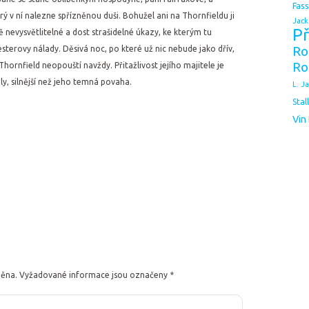
Fas
 v ní nalezne spřízněnou duši. Bohužel ani na Thornfieldu ji
Jack
Př
 nevysvětlitelné a dost strašidelné úkazy, ke kterým tu
sterovy nálady. Děsivá noc, po které už nic nebude jako dřív,
Ro
Ro
 Thornfield neopouští navždy. Přitažlivost jejího majitele je
ly, silnější než jeho temná povaha.
L. J
Stal
Vin
něna.
Vyžadované informace jsou označeny
*