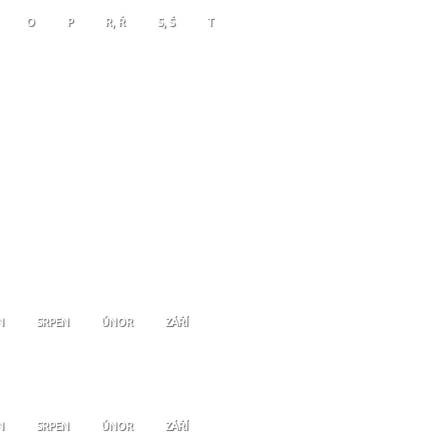
O
P
R, Ř
S, Š
T
N
SRPEN
ÚNOR
ZÁŘÍ
N
SRPEN
ÚNOR
ZÁŘÍ