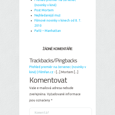
(novinky v kině)
Post Mortem
Nejhledanější muž
Filmové novinky v kinech od 8. 7.
2010
Paříž – Manhattan
ŽÁDNÉ KOMENTÁŘE
Trackbacks/Pingbacks
Přehled premiér na červenec (novinky v
kině) | FilmFan.cz
- [...] Mortem [...]
Komentovat
Vaše e-mailová adresa nebude
zveřejněna.
Vyžadované informace
jsou označeny
*