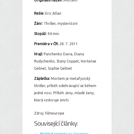
Originální název:
Mortem
Režie:
Eric Atlan
Žánr:
Thriller, mysteriózní
Stopáž:
94 min.
Premiéra v ČR:
28. 7. 2011
Hrají:
Panchenko Daria, Diana
Rudychenko, Stany Coppet, Hortense
Gelinet, Sophie Gelinet
Zápletka:
Mortem je metafyzický
thriller, příběh odehrávající se během
jedné noci. Příběh Jeny, mladé ženy,
která vzdoruje smrti.
Zdroj: Filmeurope
Související články:
Přehled premiér na červenec