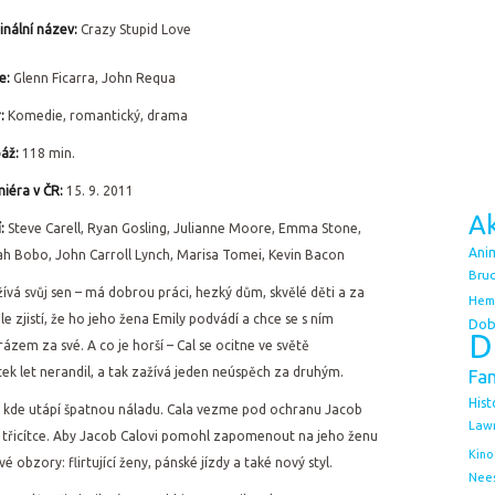
inální název:
Crazy Stupid Love
e:
Glenn Ficarra, John Requa
r:
Komedie, romantický, drama
áž:
118 min.
iéra v ČR:
15. 9. 2011
Ak
í:
Steve Carell, Ryan Gosling, Julianne Moore, Emma Stone,
Ani
h Bobo, John Carroll Lynch, Marisa Tomei, Kevin Bacon
Bruc
ívá svůj sen – má dobrou práci, hezký dům, skvělé děti a za
Hem
le zjistí, že ho jeho žena Emily podvádí a chce se s ním
Dob
D
ázem za své. A co je horší – Cal se ocitne ve světě
ek let nerandil, a tak zažívá jeden neúspěch za druhým.
Fa
Hist
u, kde utápí špatnou náladu. Cala vezme pod ochranu Jacob
Law
 třicítce. Aby Jacob Calovi pomohl zapomenout na jeho ženu
Kino
 obzory: flirtující ženy, pánské jízdy a také nový styl.
Nee