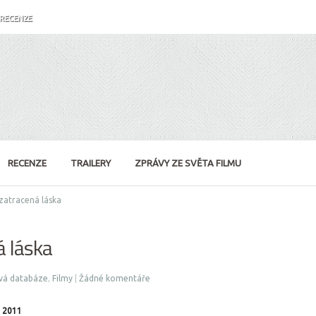
RECENZE
RECENZE
TRAILERY
ZPRÁVY ZE SVĚTA FILMU
zatracená láska
á láska
vá databáze
,
Filmy
|
Žádné komentáře
 2011