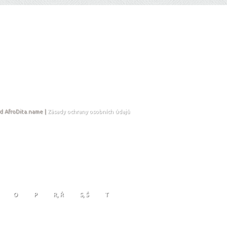
d AfroDita.name |
Zásady ochrany osobních údajů
O
P
R, Ř
S, Š
T