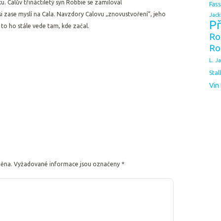
ku. Calův třináctiletý syn Robbie se zamiloval
Fas
si zase myslí na Cala. Navzdory Calovu „znovustvoření“, jeho
Jack
Př
 to ho stále vede tam, kde začal.
Ro
Ro
L. J
Stal
Vin
něna.
Vyžadované informace jsou označeny
*