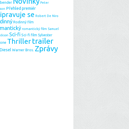
Novinky
sbender
Peter
Přehled premiér
son
ipravuje se
Robert De Niro
dinný
Rodinný film
mantický
romantický film
Samuel
Sci-fi
Sci-fi film
Sylvester
ackson
trailer
Thriller
lone
Zprávy
 Diesel
Warner Bros.