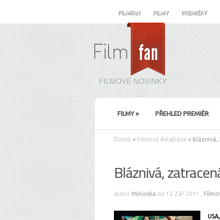
FILMFAN
FILMY
PREMIÉRY
FILMOVÉ NOVINKY
FILMY
»
PŘEHLED PREMIÉR
Domů
»
Filmová databáze
»
Bláznivá, 
Bláznivá, zatracen
Autor
Miňonka
on 12 Zář 2011 ,
Filmo
USA,