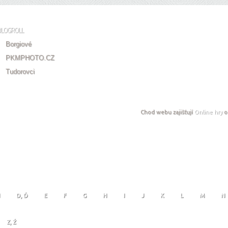
BLOGROLL
Borgiové
PKMPHOTO.CZ
Tudorovci
Chod webu zajišťují
Online hry
o
D, Ď
E
F
G
H
I
J
K
L
M
N
Z, Ž