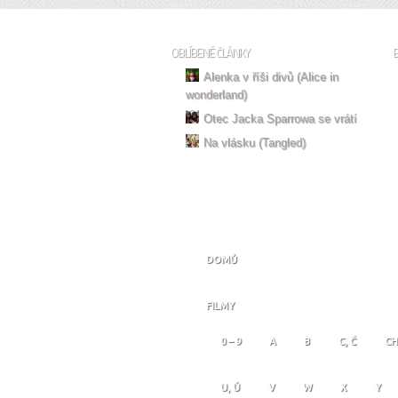
OBLÍBENÉ ČLÁNKY
Alenka v říši divů (Alice in
wonderland)
Otec Jacka Sparrowa se vrátí
Na vlásku (Tangled)
DOMŮ
FILMY
0 – 9
A
B
C, Č
CH
U, Ú
V
W
X
Y