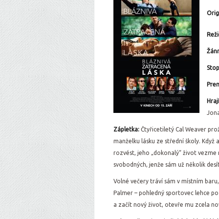
Orig
Reži
Žán
Stop
Prem
Hraj
Jona
Zápletka:
Čtyřicetiletý Cal Weaver prož
manželku lásku ze střední školy. Když a
rozvést, jeho „dokonalý“ život vezme r
svobodných, jenže sám už několik desít
Volné večery tráví sám v místním bar
Palmer – pohledný sportovec lehce po
a začít nový život, otevře mu zcela nové