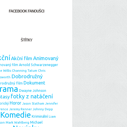
FACEBOOK FANOUŠCI
ŠTÍTKY
ční
Animovaný
Akční film
Arnold Schwarzenegger
movaný film
e Willis
Chris
Channing Tatum
Dobrodružný
sworth
Dokument
rodružný film
rama
Dwayne Johnson
fotky z natáčení
ntasy
Horor
orický
Jason Statham
Jennifer
Johnny Depp
rence
Jeremy Renner
Komedie
Kriminální
Liam
Michael
Mark Wahlberg
son