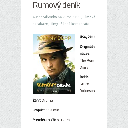
Rumový deník
Autor
Miňonka
on 7 Pro 2011 ,
Filmová
databáze
,
Filmy
|
Žádné komentáře
USA, 2011
Originální
název:
The Rum
Diary
Režie:
Bruce
Robinson
Žánr:
Drama
Stopáž:
110 min.
Premiéra v ČR:
8. 12. 2011