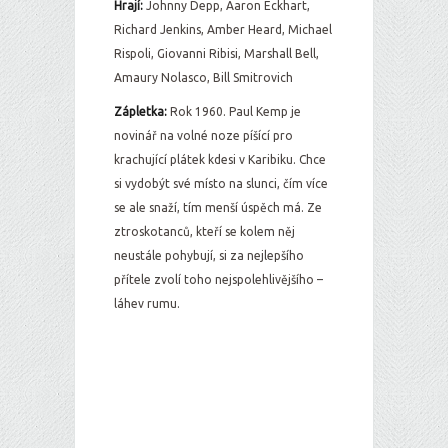
Hrají:
Johnny Depp, Aaron Eckhart,
Richard Jenkins, Amber Heard, Michael
Rispoli, Giovanni Ribisi, Marshall Bell,
Amaury Nolasco, Bill Smitrovich
Zápletka:
Rok 1960. Paul Kemp je
novinář na volné noze píšící pro
krachující plátek kdesi v Karibiku. Chce
si vydobýt své místo na slunci, čím více
se ale snaží, tím menší úspěch má. Ze
ztroskotanců, kteří se kolem něj
neustále pohybují, si za nejlepšího
přítele zvolí toho nejspolehlivějšího –
láhev rumu.