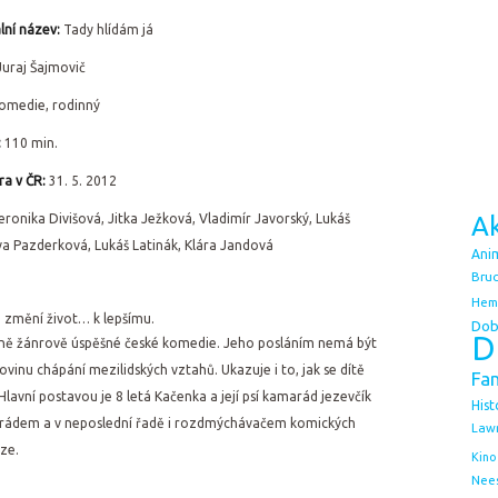
lní název:
Tady hlídám já
Juraj Šajmovič
omedie, rodinný
:
110 min.
a v ČR:
31. 5. 2012
eronika Divišová, Jitka Ježková, Vladimír Javorský, Lukáš
Ak
Iva Pazderková, Lukáš Latinák, Klára Jandová
Ani
Bruc
Hem
 změní život… k lepšímu.
Dob
D
ičně žánrově úspěšné české komedie. Jeho posláním nemá být
rovinu chápání mezilidských vztahů. Ukazuje i to, jak se dítě
Fa
lavní postavou je 8 letá Kačenka a její psí kamarád jezevčík
Hist
arádem a v neposlední řadě i rozdmýchávačem komických
Law
uze.
Kino
Nee