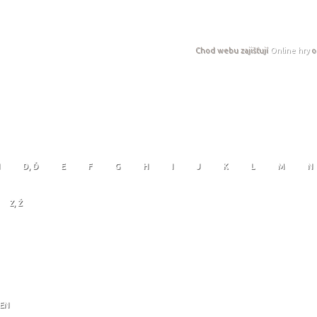
Chod webu zajišťují
Online hry
o
D, Ď
E
F
G
H
I
J
K
L
M
N
Z, Ž
JEN