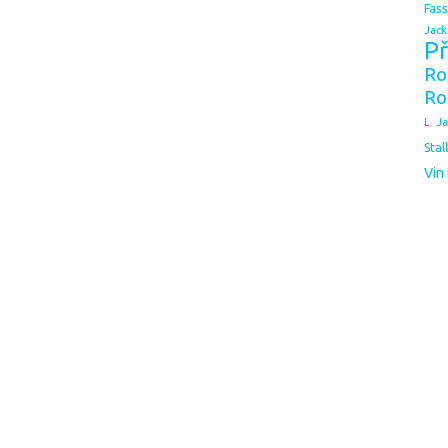
Fas
Jack
Př
Ro
Ro
L. J
Stal
Vin