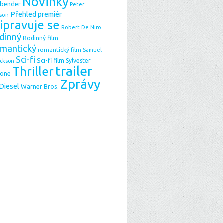
Novinky
sbender
Peter
Přehled premiér
son
ipravuje se
Robert De Niro
dinný
Rodinný film
mantický
romantický film
Samuel
Sci-fi
Sci-fi film
Sylvester
ackson
trailer
Thriller
lone
Zprávy
 Diesel
Warner Bros.