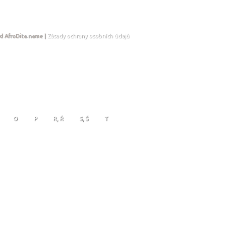
d AfroDita.name |
Zásady ochrany osobních údajů
O
P
R, Ř
S, Š
T