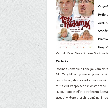
Originá
Režie:
Žánr:
K
Stopáž
Premiér
Hrají:
V
Vaculík, Pavel Nový, Simona Stašová, 
Zápletka:
Rodinná komedie o tom, jak vám zvíře
Film Tady hlídám já navazuje na trad
jen pobavit, ale i otevřít emocionální 
může cítit ve společnosti osamoceně. H
Hugo. Hugo je jejích ochráncem, kam
situací, o které v jejich rodině není no