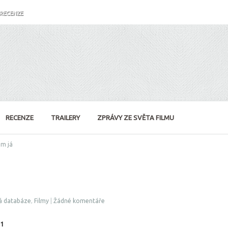
RECENZE
RECENZE
TRAILERY
ZPRÁVY ZE SVĚTA FILMU
ám já
á databáze
,
Filmy
|
Žádné komentáře
11