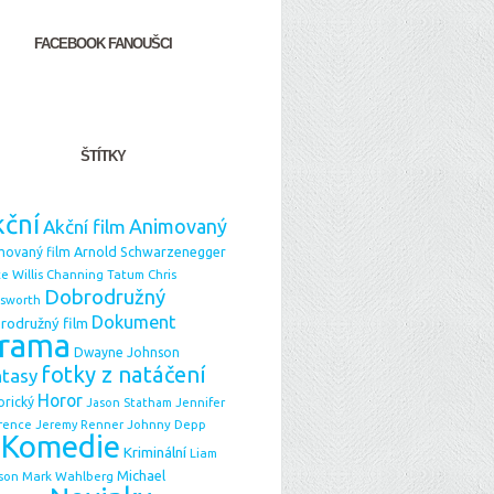
FACEBOOK FANOUŠCI
ŠTÍTKY
ční
Animovaný
Akční film
Arnold Schwarzenegger
movaný film
e Willis
Chris
Channing Tatum
Dobrodružný
sworth
Dokument
rodružný film
rama
Dwayne Johnson
fotky z natáčení
ntasy
Horor
orický
Jason Statham
Jennifer
Johnny Depp
rence
Jeremy Renner
Komedie
Kriminální
Liam
Michael
Mark Wahlberg
son