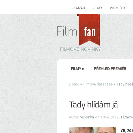
FILMFAN
FILMY
PREMIÉRY
FILMOVÉ NOVINKY
FILMY
»
PŘEHLED PREMIÉR
Domů
»
Filmová databáze
»
Tady hlíd
Tady hlídám já
Autor
Miňonka
on 1 Kvě 2012 ,
Filmov
ČR, 20