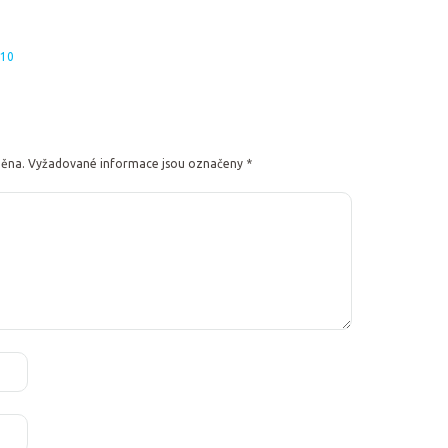
010
něna.
Vyžadované informace jsou označeny
*