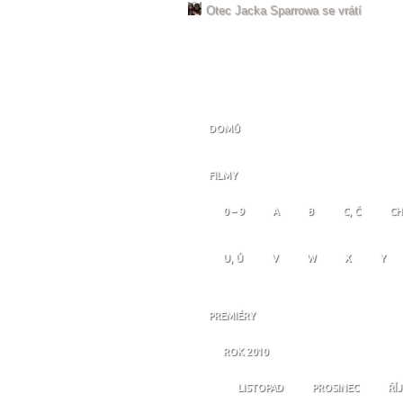
Otec Jacka Sparrowa se vrátí
DOMŮ
FILMY
0 – 9
A
B
C, Č
CH
U, Ú
V
W
X
Y
PREMIÉRY
ROK 2010
LISTOPAD
PROSINEC
ŘÍ