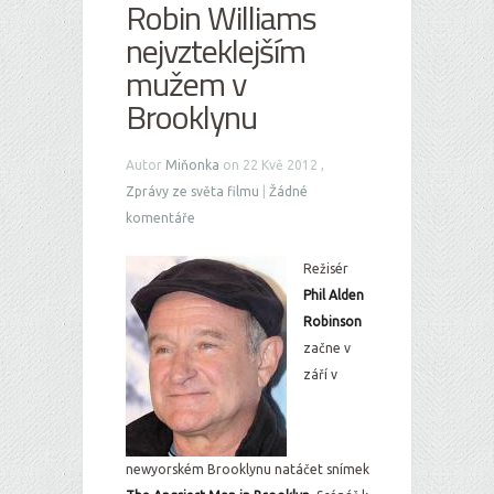
Robin Williams
nejvzteklejším
mužem v
Brooklynu
Autor
Miňonka
on 22 Kvě 2012 ,
Zprávy ze světa filmu
|
Žádné
komentáře
Režisér
Phil Alden
Robinson
začne v
září v
newyorském Brooklynu natáčet snímek