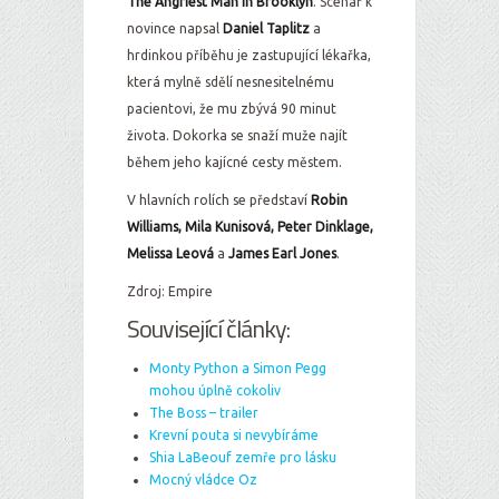
The Angriest Man in Brooklyn
. Scénář k
novince napsal
Daniel Taplitz
a
hrdinkou příběhu je zastupující lékařka,
která mylně sdělí nesnesitelnému
pacientovi, že mu zbývá 90 minut
života. Dokorka se snaží muže najít
během jeho kajícné cesty městem.
V hlavních rolích se představí
Robin
Williams, Mila Kunisová, Peter Dinklage,
Melissa Leová
a
James Earl Jones
.
Zdroj: Empire
Související články:
Monty Python a Simon Pegg
mohou úplně cokoliv
The Boss – trailer
Krevní pouta si nevybíráme
Shia LaBeouf zemře pro lásku
Mocný vládce Oz