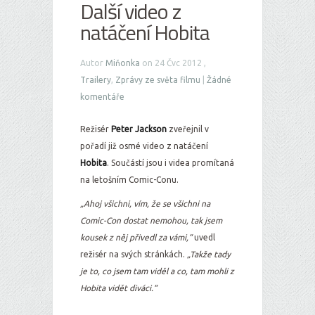
Další video z
natáčení Hobita
Autor
Miňonka
on 24 Čvc 2012 ,
Trailery
,
Zprávy ze světa filmu
|
Žádné
komentáře
Režisér
Peter Jackson
zveřejnil v
pořadí již osmé video z natáčení
Hobita
. Součástí jsou i videa promítaná
na letošním Comic-Conu.
„Ahoj všichni, vím, že se všichni na
Comic-Con dostat nemohou, tak jsem
kousek z něj přivedl za vámi,“
uvedl
režisér na svých stránkách.
„Takže tady
je to, co jsem tam viděl a co, tam mohli z
Hobita vidět diváci.“