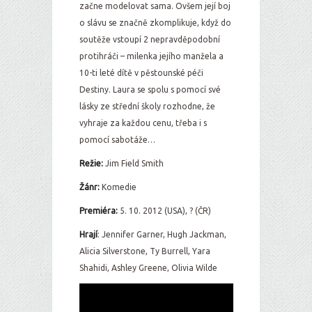
začne modelovat sama. Ovšem její boj
o slávu se značně zkomplikuje, když do
soutěže vstoupí 2 nepravděpodobní
protihráči – milenka jejího manžela a
10-ti leté dítě v pěstounské péči
Destiny. Laura se spolu s pomocí své
lásky ze střední školy rozhodne, že
vyhraje za každou cenu, třeba i s
pomocí sabotáže…
Režie:
Jim Field Smith
Žánr:
Komedie
Premiéra:
5. 10. 2012 (USA), ? (ČR)
Hrají
: Jennifer Garner, Hugh Jackman,
Alicia Silverstone, Ty Burrell, Yara
Shahidi, Ashley Greene, Olivia Wilde