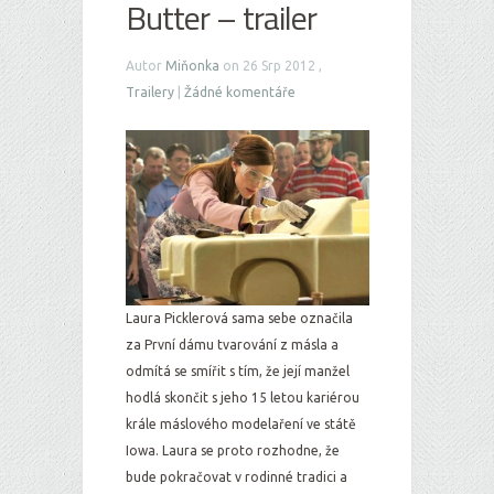
Butter – trailer
Autor
Miňonka
on 26 Srp 2012 ,
Trailery
|
Žádné komentáře
Laura Picklerová sama sebe označila
za První dámu tvarování z másla a
odmítá se smířit s tím, že její manžel
hodlá skončit s jeho 15 letou kariérou
krále máslového modelaření ve státě
Iowa. Laura se proto rozhodne, že
bude pokračovat v rodinné tradici a