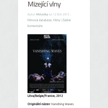
Mizející vlny
Autor
Miňonka
on 12 Bře 2013 ,
Filmová databáze
,
Filmy
|
Žádné
komentáře
Litva/Belgie/Franice, 2012
Originální název:
Vanishing Waves