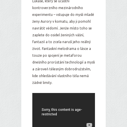
Lukase, který se účastní
kontroverzního mezinárodního
experimentu – vstupuje do mysli mladé
ženy Aurory v komatu, aby ji pomohl
navrátit vědomí. Jenže místo toho se
zaplete do osidel ženiných vášní,
fantazií a to zcela naruší jeho reálný
život. Fantaskní melodrama o lásce a
touze po spojení je metaforou
dnešního prorůstání technologií a mysli
a zároveň tělesným dobrodružstvím,
kde ohledávání vlastního těla nemá
žádné limity.