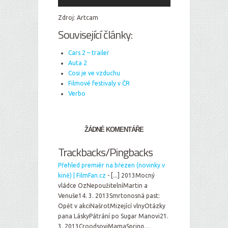
Zdroj: Artcam
Související články:
Cars 2 – trailer
Auta 2
Cosi je ve vzduchu
Filmové festivaly v ČR
Verbo
ŽÁDNÉ KOMENTÁŘE
Trackbacks/Pingbacks
Přehled premiér na březen (novinky v
kině) | FilmFan.cz
- [...] 2013Mocný
vládce OzNepoužitelníMartin a
Venuše14. 3. 2013Smrtonosná past:
Opět v akciNašrotMizející vlnyOtázky
pana LáskyPátrání po Sugar Manovi21.
3. 2013CroodsoviMamaSpring…