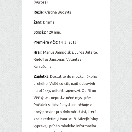
(Aurora)
Režie:
Kristina Buožytė
Žánr:
Drama
Stopáž:
120 min.
Premiéra v ČR:
14. 3. 2013
Hrají:
Marius Jampolskis, Jurga Jutaitė,
Rudolfas Jansonas, Vytautas
Kaniušonis
Zápletka:
Dostat se do mozku někoho
druhého. Vidět co cítí, najít odpovědi
na otázky, odhalit tajemství. Od filmu
Věčný svit neposkvrněné mysli přes
Počátek se lidská mysl proměňuje v
nový prostor pro dobrodružství, která
zcela redefinují žánr sci-fi. Mizející vlny
vyprávějí příběh mladého informatika