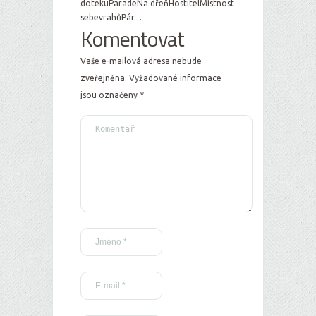
dotekuParadeNa dřeňHostitelMístnost
sebevrahůPár…
Komentovat
Vaše e-mailová adresa nebude
zveřejněna.
Vyžadované informace
jsou označeny
*