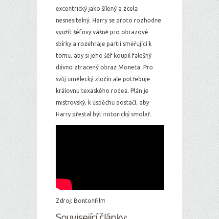
excentrický jako šílený a zcela
nesnesitelný. Harry se proto rozhodne
využít šéfovy vášně pro obrazové
sbírky a rozehraje partii směřující k
tomu, aby si jeho šéf koupil falešný
dávno ztracený obraz Moneta. Pro
svůj umělecký zločin ale potřebuje
královnu texaského rodea. Plán je
mistrovský, k úspěchu postačí, aby
Harry přestal být notorický smolař.
Zdroj: Bontonfilm
Související články: