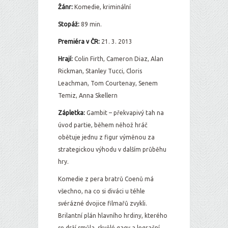
Žánr:
Komedie, kriminální
Stopáž:
89 min.
Premiéra v ČR:
21. 3. 2013
Hrají:
Colin Firth, Cameron Diaz, Alan
Rickman, Stanley Tucci, Cloris
Leachman, Tom Courtenay, Senem
Temiz, Anna Skellern
Zápletka:
Gambit – překvapivý tah na
úvod partie, během něhož hráč
obětuje jednu z figur výměnou za
strategickou výhodu v dalším průběhu
hry.
Komedie z pera bratrů Coenů má
všechno, na co si diváci u téhle
svérázné dvojice filmařů zvykli.
Brilantní plán hlavního hrdiny, kterého
se drží smůla, skvělé gagy a legrační