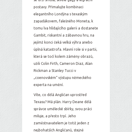
postavy. Přimalujte kombinaci
elegantního Londýna s texaským
zapadákovem, falešného Moneta, k
tomu lva hlídajícího galerii a dostanete
Gambit, riskantní a zábavnou hru, na
jejímž konci čeká velká výhra anebo
úplná katastrofa. Hlavní role si v partii,
která se točí kolem záměny obrazů,
užili Colin Firth, Cameron Diaz, Alan
Rickman a Stanley Tucci v
„coenovském“ výstupu německého
experta na umění.
Víte, co dělá Angličan uprostřed
Texasu? Má plán. Harry Deane dělá
správce umělecké sbírky, svou práci
miluje, a přesto trpí. Jeho
zaměstnavatelem je totiž jeden z
nejbohatších Angličanů, stejně