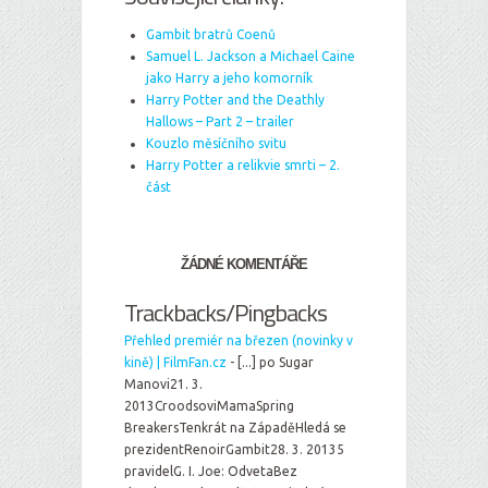
Gambit bratrů Coenů
Samuel L. Jackson a Michael Caine
jako Harry a jeho komorník
Harry Potter and the Deathly
Hallows – Part 2 – trailer
Kouzlo měsíčního svitu
Harry Potter a relikvie smrti – 2.
část
ŽÁDNÉ KOMENTÁŘE
Trackbacks/Pingbacks
Přehled premiér na březen (novinky v
kině) | FilmFan.cz
- [...] po Sugar
Manovi21. 3.
2013CroodsoviMamaSpring
BreakersTenkrát na ZápaděHledá se
prezidentRenoirGambit28. 3. 20135
pravidelG. I. Joe: OdvetaBez