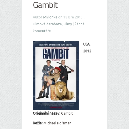
Gambit
Autor
Miňonka
on 18 Bře 2013 ,
Filmová databáze
,
Filmy
|
Žádné
komentáře
USA,
2012
Originální název:
Gambit
Režie:
Michael Hoffman