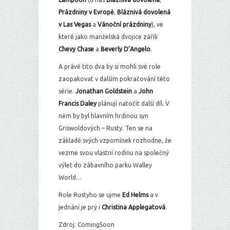
Prázdniny v Evropě
,
Bláznivá dovolená
v Las Vegas
a
Vánoční prázdniny
), ve
které jako manželská dvojice zářili
Chevy Chase
a
Beverly D’Angelo
.
A právě tito dva by si mohli své role
zaopakovat v dalším pokračování této
série.
Jonathan Goldstein
a
John
Francis Daley
plánují natočit další díl. V
něm by byl hlavním hrdinou syn
Griswoldových – Rusty. Ten se na
základě svých vzpomínek rozhodne, že
vezme svou vlastní rodinu na společný
výlet do zábavního parku Walley
World…
Role Rustyho se ujme
Ed Helms
a v
jednání je prý i
Christina Applegatová
.
Zdroj: ComingSoon