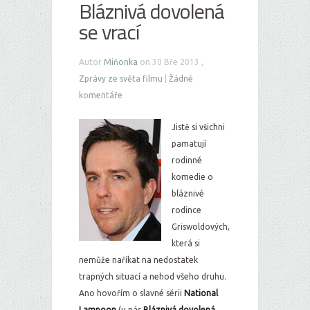
Bláznivá dovolená
se vrací
Autor
Miňonka
on 30 Bře 2013 ,
Zprávy ze světa filmu
|
Žádné
komentáře
Jistě si všichni
pamatují
rodinné
komedie o
bláznivé
rodince
Griswoldových,
která si
nemůže naříkat na nedostatek
trapných situací a nehod všeho druhu.
Ano hovořím o slavné sérii
National
Lampoon
(u nás
Bláznivá dovolená
,