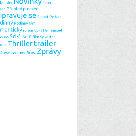
Novinky
sbender
Peter
Přehled premiér
son
ipravuje se
Robert De Niro
dinný
Rodinný film
mantický
romantický film
Samuel
Sci-fi
Sci-fi film
Sylvester
ackson
trailer
Thriller
lone
Zprávy
 Diesel
Warner Bros.