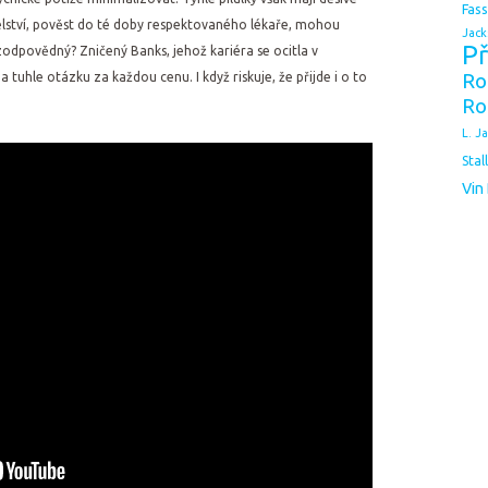
Fas
želství, pověst do té doby respektovaného lékaře, mohou
Jack
Př
zodpovědný? Zničený Banks, jehož kariéra se ocitla v
tuhle otázku za každou cenu. I když riskuje, že přijde i o to
Ro
Ro
L. J
Stal
Vin