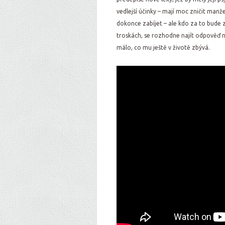
vedlejší účinky – mají moc zničit man
dokonce zabíjet – ale kdo za to bude 
troskách, se rozhodne najít odpověď na 
málo, co mu ještě v životě zbývá.