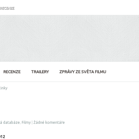
RECENZE
RECENZE
TRAILERY
ZPRÁVY ZE SVĚTA FILMU
činky
vá databáze
,
Filmy
|
Žádné komentáře
012