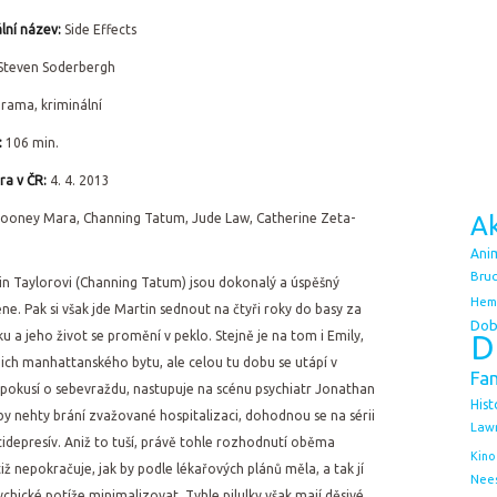
lní název:
Side Effects
Steven Soderbergh
rama, kriminální
:
106 min.
ra v ČR:
4. 4. 2013
ooney Mara, Channing Tatum, Jude Law, Catherine Zeta-
Ak
Ani
Bruc
n Taylorovi (Channing Tatum) jsou dokonalý a úspěšný
Hem
ne. Pak si však jde Martin sednout na čtyři roky do basy za
Dob
 a jeho život se promění v peklo. Stejně je na tom i Emily,
D
jich manhattanského bytu, ale celou tu dobu se utápí v
Fa
 pokusí o sebevraždu, nastupuje na scénu psychiatr Jonathan
Hist
by nehty brání zvažované hospitalizaci, dohodnou se na sérii
Law
tidepresív. Aniž to tuší, právě tohle rozhodnutí oběma
Kino
iž nepokračuje, jak by podle lékařových plánů měla, a tak jí
Nee
sychické potíže minimalizovat. Tyhle pilulky však mají děsivé