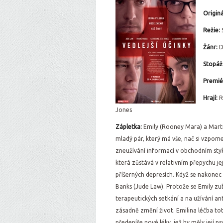
Originá
Režie:
Žánr:
D
Stopáž
Premié
Hrají:
R
Jones
Zápletka:
Emily (Rooney Mara) a Marti
mladý pár, který má vše, nač si vzpome
zneužívání informací v obchodním styku
která zůstává v relativním přepychu je
příšerných depresích. Když se nakonec
Banks (Jude Law). Protože se Emily zu
terapeutických setkání a na užívání an
zásadně změní život. Emilina léčba tot
předepíše nové léky, jež by měly její p