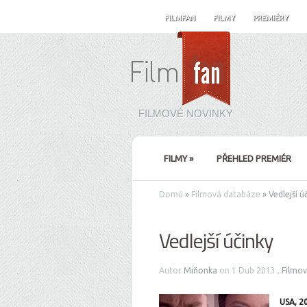
FILMFAN
FILMY
PREMIÉRY
FILMOVÉ NOVINKY
FILMY
»
PŘEHLED PREMIÉR
Domů
»
Filmová databáze
»
Vedlejší ú
Vedlejší účinky
Autor
Miňonka
on 1 Dub 2013 ,
Filmo
USA, 2