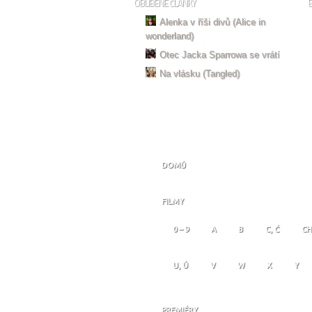
OBLÍBENÉ ČLÁNKY
Alenka v říši divů (Alice in
wonderland)
Otec Jacka Sparrowa se vrátí
Na vlásku (Tangled)
DOMŮ
FILMY
0 – 9
A
B
C, Č
CH
U, Ú
V
W
X
Y
PREMIÉRY