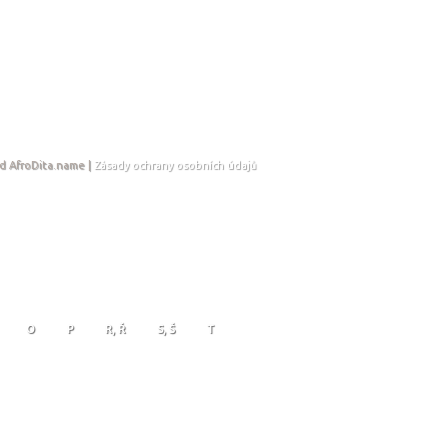
d AfroDita.name |
Zásady ochrany osobních údajů
O
P
R, Ř
S, Š
T