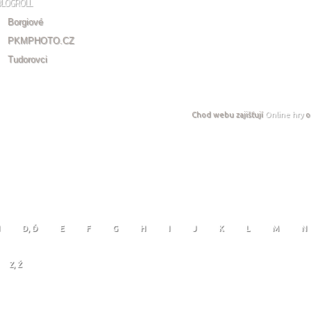
BLOGROLL
Borgiové
PKMPHOTO.CZ
Tudorovci
Chod webu zajišťují
Online hry
o
D, Ď
E
F
G
H
I
J
K
L
M
N
Z, Ž