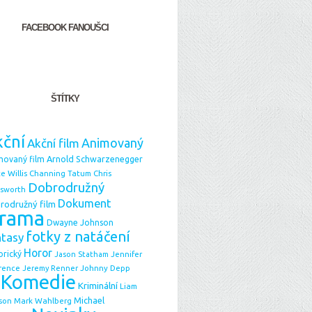
FACEBOOK FANOUŠCI
ŠTÍTKY
ční
Animovaný
Akční film
Arnold Schwarzenegger
movaný film
e Willis
Chris
Channing Tatum
Dobrodružný
sworth
Dokument
rodružný film
rama
Dwayne Johnson
fotky z natáčení
ntasy
Horor
orický
Jason Statham
Jennifer
Johnny Depp
rence
Jeremy Renner
Komedie
Kriminální
Liam
Michael
Mark Wahlberg
son