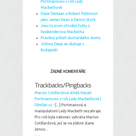
Portmanovou v roli Lady
Macbethové
Dane DeHaan a Robert Pattinson
jako James Dean a Dennis Stock
Jsou tu první oficiální fotky z
Fassbenderova Macbetha
Pravdivý příběh duchařského domu
Johnny Depp se ubytuje v
Budapešti
ŽÁDNÉ KOMENTÁŘE
Trackbacks/Pingbacks
Marion Cotillardová střídá Natalii
Portmanovou v roli Lady Macbethové |
FilmFan.cz
- [...] Portmanová si
manipulativní Lady Macbeth nezahraje.
Pro roli byla nakonec vybrána Marion
Cotillardová, jež se na plátně stane
ženou…