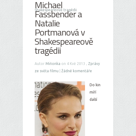
Michael
Fassbender a
Shakespeareově tragédii
Natalie
Portmanová v
Shakespeareově
tragédii
Autor
Miňonka
on 4 Kvě 2013 ,
Zprávy
ze světa filmu
|
Žádné komentáře
Do kin
míří
další