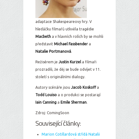
adaptace Shakespeareovy hry. V
hledáčku filmařů utkvěla tragédie
Macbeth
a v hlavních rolích by se mohli
představit
Michael Fassbender
a
Natalie Portmanová
.
Režisérem je
Justin Kurzel
a filmaři
prozradili, že děj se bude odvíjet v 11.
století s originálními dialogy.
Autory scénáře jsou
Jacob Koskoff
a
Todd Louiso
a o produkci se postarají
Iain Canning
a
Emile Sherman
.
Zdroj: ComingSoon
Související články:
Marion Cotillardová střídá Natalii