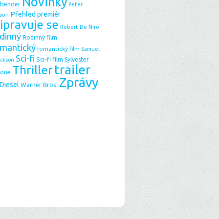
Novinky
sbender
Peter
Přehled premiér
son
ipravuje se
Robert De Niro
dinný
Rodinný film
mantický
romantický film
Samuel
Sci-fi
Sci-fi film
Sylvester
ackson
trailer
Thriller
lone
Zprávy
 Diesel
Warner Bros.