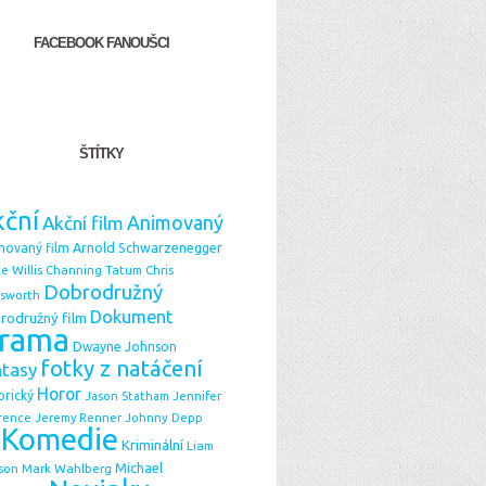
FACEBOOK FANOUŠCI
ŠTÍTKY
ční
Animovaný
Akční film
Arnold Schwarzenegger
movaný film
e Willis
Chris
Channing Tatum
Dobrodružný
sworth
Dokument
rodružný film
rama
Dwayne Johnson
fotky z natáčení
ntasy
Horor
orický
Jason Statham
Jennifer
Johnny Depp
rence
Jeremy Renner
Komedie
Kriminální
Liam
Michael
Mark Wahlberg
son