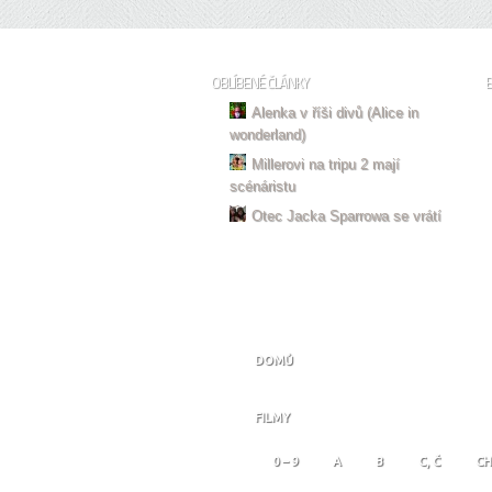
OBLÍBENÉ ČLÁNKY
Alenka v říši divů (Alice in
wonderland)
Millerovi na tripu 2 mají
scénáristu
Otec Jacka Sparrowa se vrátí
DOMŮ
FILMY
0 – 9
A
B
C, Č
CH