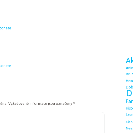
Stonese
Ak
Stonese
Ani
Bruc
Hem
Dob
D
Fa
něna.
Vyžadované informace jsou označeny
*
Hist
Law
Kino
Nee