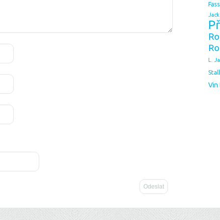
Fas
Jack
Př
Ro
Ro
L. J
Stal
Vin