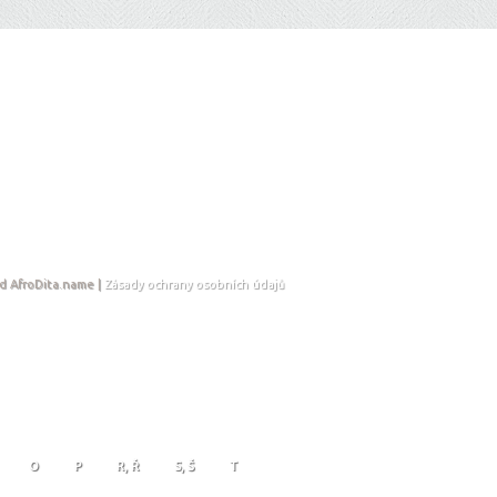
d AfroDita.name |
Zásady ochrany osobních údajů
O
P
R, Ř
S, Š
T