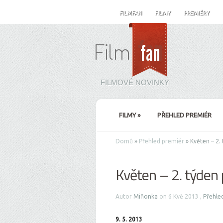
FILMFAN
FILMY
PREMIÉRY
FILMOVÉ NOVINKY
FILMY
»
PŘEHLED PREMIÉR
Domů
»
Přehled premiér
»
Květen – 2.
Květen – 2. týden
Autor
Miňonka
on 6 Kvě 2013 ,
Přehle
9. 5. 2013