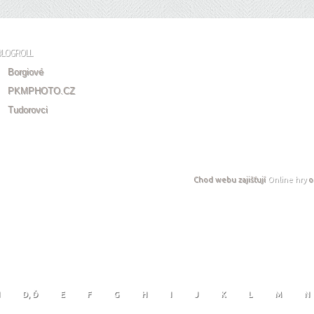
BLOGROLL
Borgiové
PKMPHOTO.CZ
Tudorovci
Chod webu zajišťují
Online hry
o
D, Ď
E
F
G
H
I
J
K
L
M
N