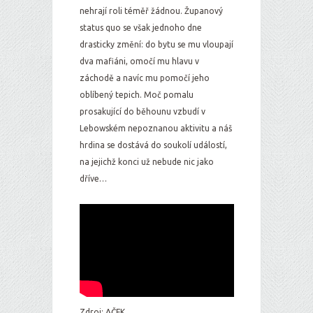
nehrají roli téměř žádnou. Županový
status quo se však jednoho dne
drasticky změní: do bytu se mu vloupají
dva mafiáni, omočí mu hlavu v
záchodě a navíc mu pomočí jeho
oblíbený tepich. Moč pomalu
prosakující do běhounu vzbudí v
Lebowském nepoznanou aktivitu a náš
hrdina se dostává do soukolí událostí,
na jejichž konci už nebude nic jako
dříve…
Zdroj: AČFK