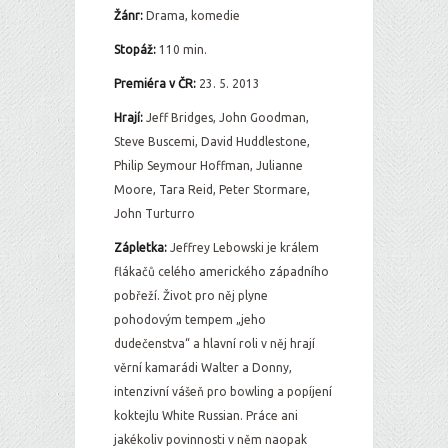
Žánr:
Drama, komedie
Stopáž:
110 min.
Premiéra v ČR:
23. 5. 2013
Hrají:
Jeff Bridges, John Goodman,
Steve Buscemi, David Huddlestone,
Philip Seymour Hoffman, Julianne
Moore, Tara Reid, Peter Stormare,
John Turturro
Zápletka:
Jeffrey Lebowski je králem
flákačů celého amerického západního
pobřeží. Život pro něj plyne
pohodovým tempem „jeho
dudečenstva“ a hlavní roli v něj hrají
věrní kamarádi Walter a Donny,
intenzivní vášeň pro bowling a popíjení
koktejlu White Russian. Práce ani
jakékoliv povinnosti v něm naopak