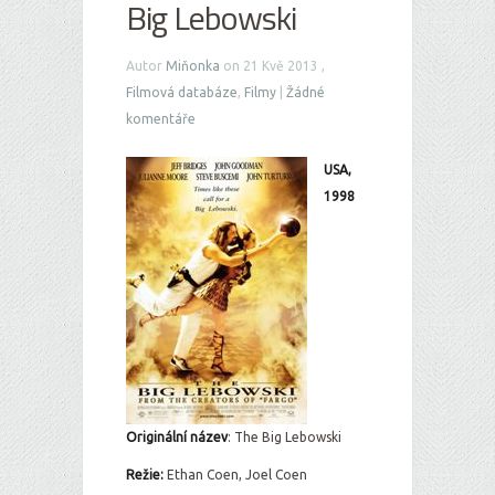
Big Lebowski
Autor
Miňonka
on 21 Kvě 2013 ,
Filmová databáze
,
Filmy
|
Žádné
komentáře
USA,
1998
Originální ná
zev
: The Big Lebowski
Režie:
Ethan Coen, Joel Coen