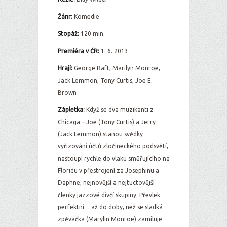
Žánr:
Komedie
Stopáž:
120 min.
Premiéra v ČR:
1. 6. 2013
Hrají:
George Raft, Marilyn Monroe,
Jack Lemmon, Tony Curtis, Joe E.
Brown
Zápletka:
Když se dva muzikanti z
Chicaga – Joe (Tony Curtis) a Jerry
(Jack Lemmon) stanou svědky
vyřizování účtů zločineckého podsvětí,
nastoupí rychle do vlaku směřujícího na
Floridu v přestrojení za Josephinu a
Daphne, nejnovější a nejtuctovější
členky jazzové dívčí skupiny. Převlek
perfektní… až do doby, než se sladká
zpěvačka (Marylin Monroe) zamiluje