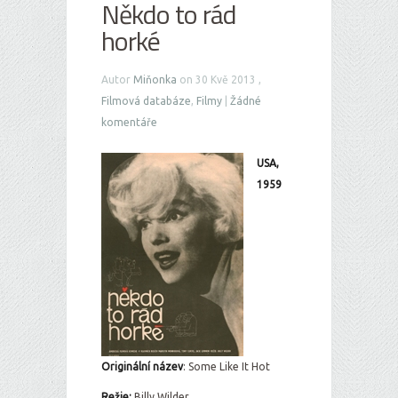
Někdo to rád
horké
Autor
Miňonka
on 30 Kvě 2013 ,
Filmová databáze
,
Filmy
|
Žádné
komentáře
USA,
1959
Originální ná
zev
: Some Like It Hot
Režie:
Billy Wilder