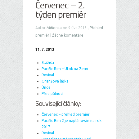
Červenec – 2.
týden premiér
Autor
Miňonka
on 9 Čvc 2013 ,
Přehled
premiér
|
Žádné komentáře
11. 7. 2013
Stážisti
Pacific Rim – Útok na Zemi
Revival
Oranžová láska
Únos
Před půlnocí
Související články:
Červenec – přehled premiér
Pacific Rim 2 je naplánován na rok
2017
Revival