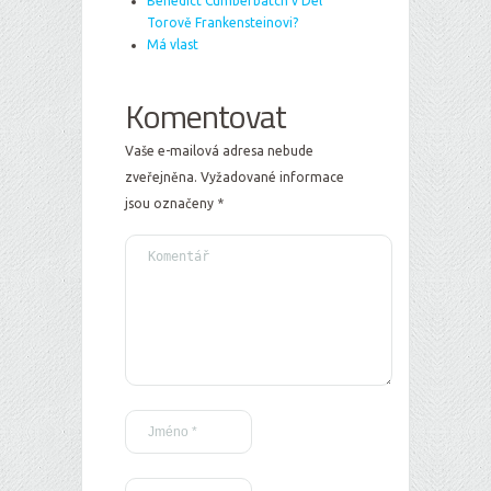
Benedict Cumberbatch v Del
Torově Frankensteinovi?
Má vlast
Komentovat
Vaše e-mailová adresa nebude
zveřejněna.
Vyžadované informace
jsou označeny
*