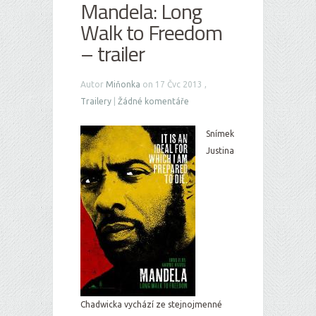
Mandela: Long
Walk to Freedom
– trailer
Autor
Miňonka
on 17 Čvc 2013 ,
Trailery
|
Žádné komentáře
Snímek
Justina
Chadwicka vychází ze stejnojmenné