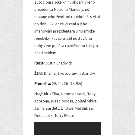
autobiografické knihy jihoafrického
prezidenta Nelsona Mandely, jež
mapuje jeho život od raného dětství až
po dobu 27 let ve vězení a jeho
jmenování prezidentem Jihoafrické
republiky, kdy se snažil postavit na
nohy zem po léta rozdělenou krutým
apartheidem.
Režie:
Justin Chadwick
Žán
r:
Drama, životopisný, historický
Premiéra:
29. 11. 2013 (USA)
Hrají:
Idris Elba, Naomie Harris, Tony
Kgoroge, Riaad Moosa, Zolani Mkiva,
Jamie Bartlett, Lindiwe Matshikiza,
Deon Lotz, Terry Pheto