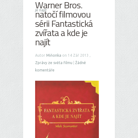
Warner Bros.
natočí filmovou
je najít
sérii Fantastická
zvířata a kde je
najít
Autor
Miňonka
on 14 Zář 2013 ,
Zprávy ze světa filmu
|
Žádné
komentáře