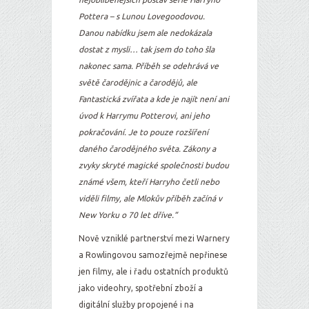
Pottera – s Lunou Lovegoodovou.
Danou nabídku jsem ale nedokázala
dostat z mysli… tak jsem do toho šla
nakonec sama. Příběh se odehrává ve
světě čarodějnic a čarodějů, ale
Fantastická zvířata a kde je najít není ani
úvod k Harrymu Potterovi, ani jeho
pokračování. Je to pouze rozšíření
daného čarodějného světa. Zákony a
zvyky skryté magické společnosti budou
známé všem, kteří Harryho četli nebo
viděli filmy, ale Mlokův příběh začíná v
New Yorku o 70 let dříve.“
Nově vzniklé partnerství mezi Warnery
a Rowlingovou samozřejmě nepřinese
jen filmy, ale i řadu ostatních produktů
jako videohry, spotřební zboží a
digitální služby propojené i na