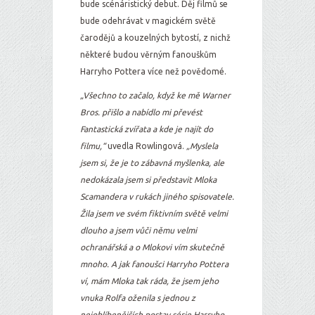
bude scénáristický debut. Děj filmů se
bude odehrávat v magickém světě
čarodějů a kouzelných bytostí, z nichž
některé budou věrným fanouškům
Harryho Pottera více než povědomé.
„Všechno to začalo, když ke mě Warner
Bros. přišlo a nabídlo mi převést
Fantastická zvířata a kde je najít do
filmu,“
uvedla Rowlingová.
„Myslela
jsem si, že je to zábavná myšlenka, ale
nedokázala jsem si představit Mloka
Scamandera v rukách jiného spisovatele.
Žila jsem ve svém fiktivním světě velmi
dlouho a jsem vůči němu velmi
ochranářská a o Mlokovi vím skutečně
mnoho. A jak fanoušci Harryho Pottera
ví, mám Mloka tak ráda, že jsem jeho
vnuka Rolfa oženila s jednou z
nejoblíbenějších postav série Harryho