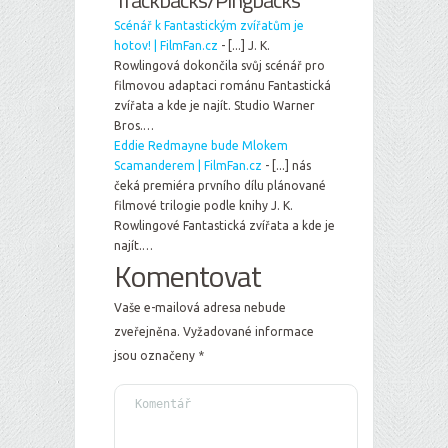
Trackbacks/Pingbacks
Scénář k Fantastickým zvířatům je
hotov! | FilmFan.cz
- [...] J. K.
Rowlingová dokončila svůj scénář pro
filmovou adaptaci románu Fantastická
zvířata a kde je najít. Studio Warner
Bros.…
Eddie Redmayne bude Mlokem
Scamanderem | FilmFan.cz
- [...] nás
čeká premiéra prvního dílu plánované
filmové trilogie podle knihy J. K.
Rowlingové Fantastická zvířata a kde je
najít.…
Komentovat
Vaše e-mailová adresa nebude
zveřejněna.
Vyžadované informace
jsou označeny
*