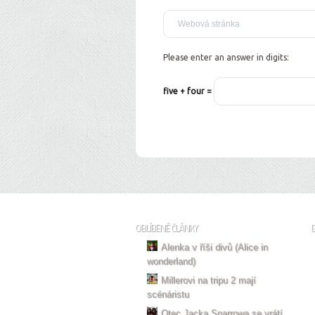
Please enter an answer in digits:
five + four =
OBLÍBENÉ ČLÁNKY
Alenka v říši divů (Alice in
wonderland)
Millerovi na tripu 2 mají
scénáristu
Otec Jacka Sparrowa se vrátí