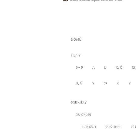
DOMŮ
FILMY
0 – 9
A
B
C, Č
CH
U, Ú
V
W
X
Y
PREMIÉRY
ROK 2010
LISTOPAD
PROSINEC
ŘÍ