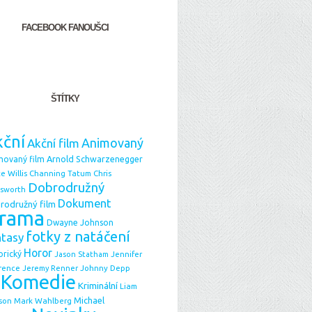
FACEBOOK FANOUŠCI
ŠTÍTKY
ční
Animovaný
Akční film
Arnold Schwarzenegger
movaný film
e Willis
Chris
Channing Tatum
Dobrodružný
sworth
Dokument
rodružný film
rama
Dwayne Johnson
fotky z natáčení
ntasy
Horor
orický
Jason Statham
Jennifer
Johnny Depp
rence
Jeremy Renner
Komedie
Kriminální
Liam
Michael
Mark Wahlberg
son