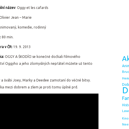
lní ná
zev
: Oggy et les cafards
Olivier Jean – Marie
nimovaný, komedie, rodinný
:
80 min.
ra v ČR:
19. 9. 2013
ka:
OGGY A ŠKODÍCI se konečně dočkali filmového
Ak
ctví Oggyho a jeho zlomyslných nepřátel můžete už tento
Ani
Bruc
Hem
y a švábi Joey, Marky a Deedee zamotaní do věčné bitvy.
Dob
vátka mezi dobrem a zlem je proti tomu úplné prd.
D
Fa
Hist
Law
Kino
Nee