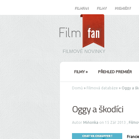
FILMFAN
FILMY
PREMIÉRY
FILMOVÉ NOVINKY
FILMY
»
PŘEHLED PREMIÉR
Domů
»
Filmová databáze
»
Oggy a šk
Oggy a škodíci
Autor
Miňonka
on 15 Zář 2013 ,
Filmo
Franci