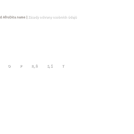
d AfroDita.name |
Zásady ochrany osobních údajů
O
P
R, Ř
S, Š
T