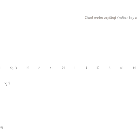
Chod webu zajišťují
Online hry
o
D, Ď
E
F
G
H
I
J
K
L
M
N
Z, Ž
JEN