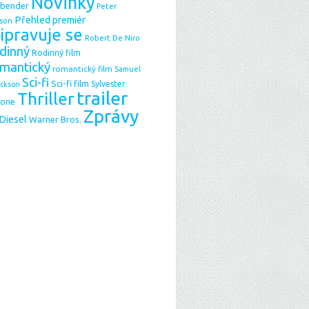
Novinky
sbender
Peter
Přehled premiér
son
ipravuje se
Robert De Niro
dinný
Rodinný film
mantický
romantický film
Samuel
Sci-fi
Sci-fi film
Sylvester
ackson
trailer
Thriller
lone
Zprávy
 Diesel
Warner Bros.