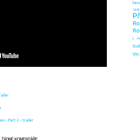
Fas
Jack
Př
Ro
Ro
L. J
Stal
Vin
ailer
u
s – Part 2 – trailer
ŽÁDNÉ KOMENTÁŘE