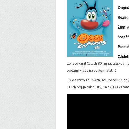
Originá
Režie:
Žánr:
A
Stopáž
Premié
Záplet
zpracování! Celých 80 minut záškodni
podzim vidět na velkém plátně.
Již od stvoření světa jsou kocour Ogg
Jejich boj je tak hustý, že nějaká šar