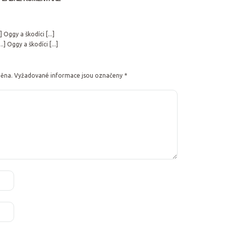
..] Oggy a škodíci [...]
...] Oggy a škodíci [...]
něna.
Vyžadované informace jsou označeny
*