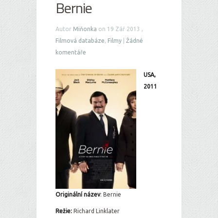
Bernie
Autor
Miňonka
on 19 Zář 2013 ,
Filmová databáze
,
Filmy
|
Žádné
komentáře
USA,
2011
Originální ná
zev
: Bernie
Režie:
Richard Linklater