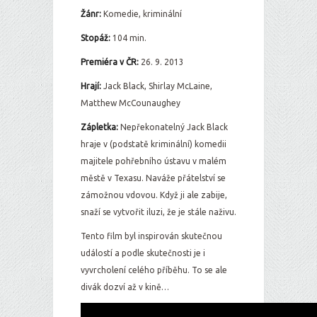
Žánr:
Komedie, kriminální
Stopáž:
104 min.
Premiéra v ČR:
26. 9. 2013
Hrají:
Jack Black, Shirlay McLaine,
Matthew McCounaughey
Zápletka:
Nepřekonatelný Jack Black
hraje v (podstatě kriminální) komedii
majitele pohřebního ústavu v malém
městě v Texasu. Naváže přátelství se
zámožnou vdovou. Když ji ale zabije,
snaží se vytvořit iluzi, že je stále naživu.
Tento film byl inspirován skutečnou
událostí a podle skutečnosti je i
vyvrcholení celého příběhu. To se ale
divák dozví až v kině…