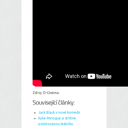
Zdroj: D-Cinema
Související články:
Jack Black v nové komedii
Kylie Minogue si střihne
potetovanou lesbičku