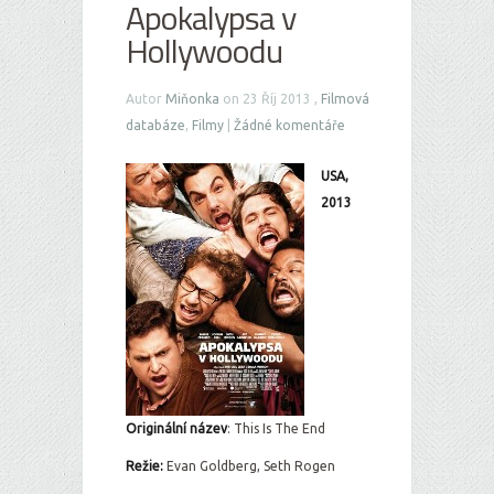
Apokalypsa v
Hollywoodu
Autor
Miňonka
on 23 Říj 2013 ,
Filmová
databáze
,
Filmy
|
Žádné komentáře
USA,
2013
Originální ná
zev
: This Is The End
Režie:
Evan Goldberg, Seth Rogen