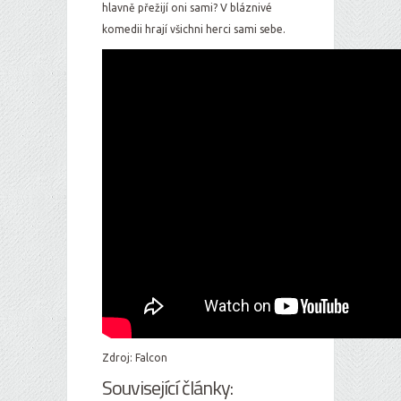
hlavně přežijí oni sami? V bláznivé
komedii hrají všichni herci sami sebe.
Zdroj: Falcon
Související články: