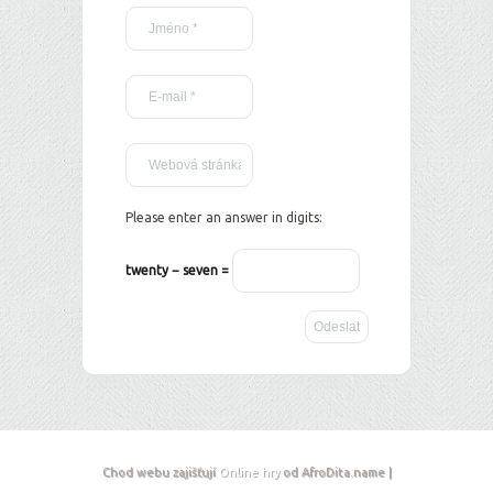
Please enter an answer in digits:
twenty − seven =
Chod webu zajišťují
Online hry
od AfroDita.name |