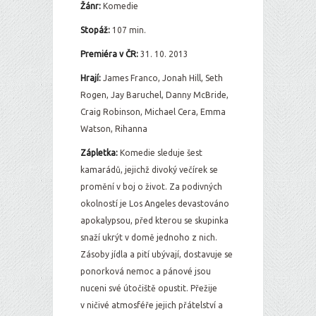
Žánr:
Komedie
Stopáž:
107 min.
Premiéra v ČR:
31. 10. 2013
Hrají:
James Franco, Jonah Hill, Seth
Rogen, Jay Baruchel, Danny McBride,
Craig Robinson, Michael Cera, Emma
Watson, Rihanna
Zápletka:
Komedie sleduje šest
kamarádů, jejichž divoký večírek se
promění v boj o život. Za podivných
okolností je Los Angeles devastováno
apokalypsou, před kterou se skupinka
snaží ukrýt v domě jednoho z nich.
Zásoby jídla a pití ubývají, dostavuje se
ponorková nemoc a pánové jsou
nuceni své útočiště opustit. Přežije
v ničivé atmosféře jejich přátelství a