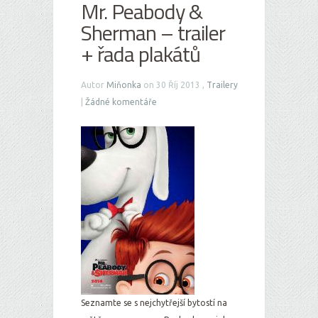
Mr. Peabody &
Sherman – trailer
+ řada plakátů
Autor
Miňonka
on 30 Říj 2013 ,
Trailery
|
Žádné komentáře
Seznamte se s nejchytřejší bytostí na