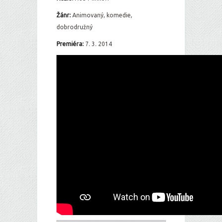
Žán
r:
Animovaný, komedie,
dobrodružný
Premiéra:
7. 3. 2014