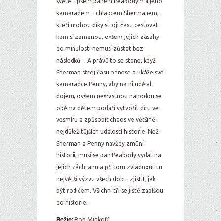
světě – psem panem Peabodym a jeho
kamarádem – chlapcem Shermanem,
kteří mohou díky stroji času cestovat
kam si zamanou, ovšem jejich zásahy
do minulosti nemusí zůstat bez
následků… A právě to se stane, když
Sherman stroj času odnese a ukáže své
kamarádce Penny, aby na ni udělal
dojem, ovšem nešťastnou náhodou se
oběma dětem podaří vytvořit díru ve
vesmíru a způsobit chaos ve většině
nejdůležitějších událostí historie. Než
Sherman a Penny navždy změní
historii, musí se pan Peabody vydat na
jejich záchranu a při tom zvládnout tu
největší výzvu všech dob – zjistit, jak
být rodičem. Všichni tři se jistě zapíšou
do historie.
Režie:
Rob Minkoff