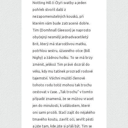
Notting Hill či Čtyři svatby a jeden
pohřeb stvořil další z
nezapomenutelných kousků, při
kterém vám bude zatraceně dobře.
Tim (Domhnall Gleeson) je naprosto
obyčejný nesmělý jednadvacetiletý
Brit, který má starostlivou matku,
potrhlou sestru, úžasného otce (Bill
Nighy) a žádnou holku. To se má brzy
změnit, jelikož Tim právě dozrál do
věku, kdy mu tatínek prozradí rodové
tajemství. Všichni mužští členové
tohoto rodu totiž mohou tak trochu
cestovat v čase. „Tak trochu“ v tomto
případě znamená, že se můžou vracet
jen do minulosti, k událostem, které
oni sami prožili. Stačí zajít do nějakého
tmavého koutu, zavřít oči, sevřít pěsti
a jste tam, kde jste si přáli být. Tim se