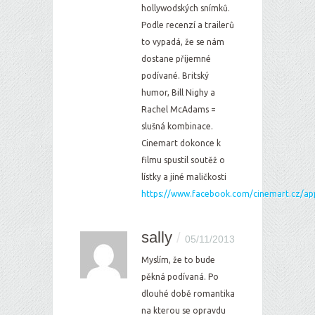
hollywodských snímků.
Podle recenzí a trailerů
to vypadá, že se nám
dostane příjemné
podívané. Britský
humor, Bill Nighy a
Rachel McAdams =
slušná kombinace.
Cinemart dokonce k
filmu spustil soutěž o
lístky a jiné maličkosti
https://www.facebook.com/cinemart.cz/a
sally
/
05/11/2013
Myslím, že to bude
pěkná podívaná. Po
dlouhé době romantika
na kterou se opravdu