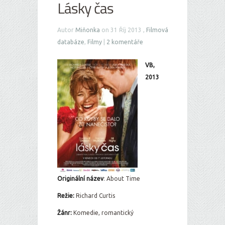
Lásky čas
Autor
Miňonka
on 31 Říj 2013 ,
Filmová
databáze
,
Filmy
|
2 komentáře
VB,
2013
Originální ná
zev
: About Time
Režie:
Richard Curtis
Žánr:
Komedie, romantický