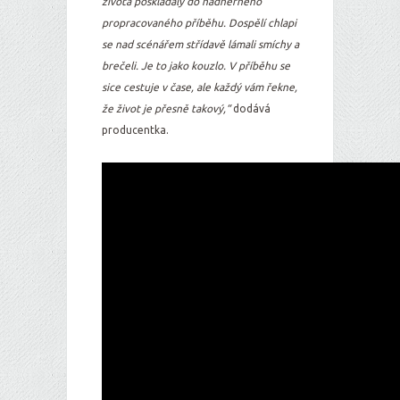
života poskládaly do nádherného
propracovaného příběhu. Dospělí chlapi
se nad scénářem střídavě lámali smíchy a
brečeli. Je to jako kouzlo. V příběhu se
sice cestuje v čase, ale každý vám řekne,
že život je přesně takový,“
dodává
producentka.