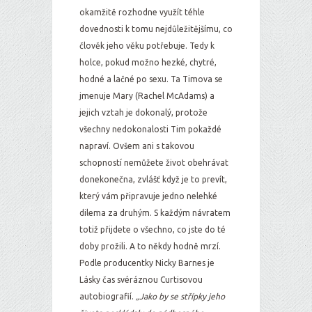
okamžitě rozhodne využít téhle
dovednosti k tomu nejdůležitějšímu, co
člověk jeho věku potřebuje. Tedy k
holce, pokud možno hezké, chytré,
hodné a lačné po sexu. Ta Timova se
jmenuje Mary (Rachel McAdams) a
jejich vztah je dokonalý, protože
všechny nedokonalosti Tim pokaždé
napraví. Ovšem ani s takovou
schopností nemůžete život obehrávat
donekonečna, zvlášť když je to prevít,
který vám připravuje jedno nelehké
dilema za druhým. S každým návratem
totiž přijdete o všechno, co jste do té
doby prožili. A to někdy hodně mrzí.
Podle producentky Nicky Barnes je
Lásky čas svéráznou Curtisovou
autobiografií.
„Jako by se střípky jeho