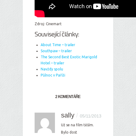
Zdroj: Cinemart
Související články:
About Time – trailer
Southpaw – trailer
The Second Best Exotic Marigold
Hotel – trailer
Navždy spolu
Půlnoc v Paříži
2 KOMENTÁŘE
sally
/
05/11/2013
Už se na film těším.
Bylo dost