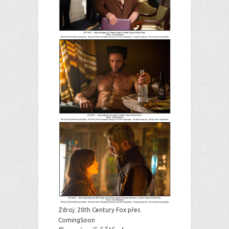
Zdroj: 20th Century Fox přes
ComingSoon