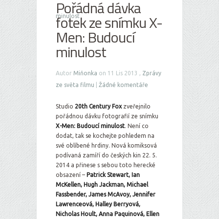
Pořádná dávka
fotek ze snímku X-
minulost
Men: Budoucí
minulost
Autor
Miňonka
on 11 Lis 2013 ,
Zprávy
ze světa filmu
|
Žádné komentáře
Studio
20th Century Fox
zveřejnilo
pořádnou dávku fotografií ze snímku
X-Men: Budoucí minulost
. Není co
dodat, tak se kochejte pohledem na
své oblíbené hrdiny. Nová komiksová
podívaná zamíří do českých kin 22. 5.
2014 a přinese s sebou toto herecké
obsazení –
Patrick Stewart, Ian
McKellen, Hugh Jackman, Michael
Fassbender, James McAvoy, Jennifer
Lawrenceová, Halley Berryová,
Nicholas Hoult, Anna Paquinová, Ellen