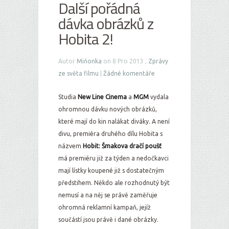
Další pořádná
dávka obrázků z
Hobita 2!
Autor
Miňonka
on 8 Pro 2013 ,
Zprávy
ze světa filmu
|
Žádné komentáře
Studia
New Line Cinema
a
MGM
vydala
ohromnou dávku nových obrázků,
které mají do kin nalákat diváky. A není
divu, premiéra druhého dílu Hobita s
názvem
Hobit: Šmakova dračí poušť
má premiéru již za týden a nedočkavci
mají lístky koupené již s dostatečným
předstihem. Někdo ale rozhodnutý být
nemusí a na něj se právě zaměřuje
ohromná reklamní kampaň, jejíž
součástí jsou právě i dané obrázky.