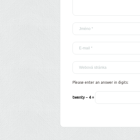
Please enter an answer in digits:
twenty − 4 =