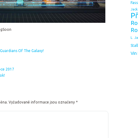
Fas
Jack
Př
Ro
Ro
ingSoon
L. J
Stal
z Guardians Of The Galaxy!
Vin
roce 2017
ok!
něna.
Vyžadované informace jsou označeny
*