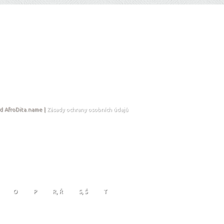
d AfroDita.name |
Zásady ochrany osobních údajů
O
P
R, Ř
S, Š
T