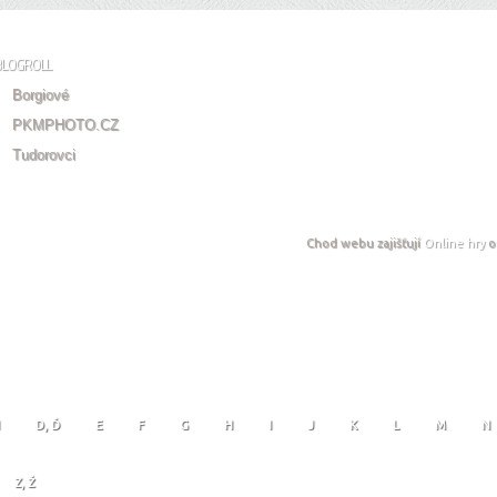
BLOGROLL
Borgiové
PKMPHOTO.CZ
Tudorovci
Chod webu zajišťují
Online hry
o
D, Ď
E
F
G
H
I
J
K
L
M
N
Z, Ž