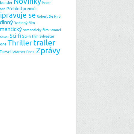
Novinky
sbender
Peter
Přehled premiér
son
ipravuje se
Robert De Niro
dinný
Rodinný film
mantický
romantický film
Samuel
Sci-fi
Sci-fi film
Sylvester
ackson
trailer
Thriller
lone
Zprávy
 Diesel
Warner Bros.