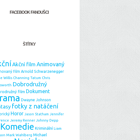
FACEBOOK FANOUŠCI
ŠTÍTKY
ční
Animovaný
Akční film
Arnold Schwarzenegger
movaný film
e Willis
Chris
Channing Tatum
Dobrodružný
sworth
Dokument
rodružný film
rama
Dwayne Johnson
fotky z natáčení
ntasy
Horor
orický
Jason Statham
Jennifer
Johnny Depp
rence
Jeremy Renner
Komedie
Kriminální
Liam
Michael
Mark Wahlberg
son