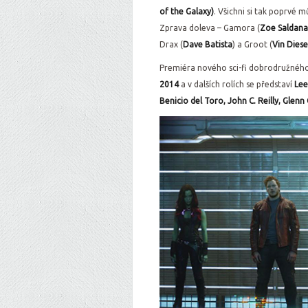
of the Galaxy)
. Všichni si tak poprvé
Zprava doleva – Gamora (
Zoe Saldana
Drax (
Dave Batista
) a Groot (
Vin Diese
Premiéra nového sci-fi dobrodružného
2014
a v dalších rolích se představí
Lee
Benicio del Toro, John C. Reilly, Glen