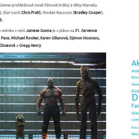
 můžeme prohlédnout nové filmové hrdiny z dílny Marvelu.
), Star-Lord (
Chris Pratt
), Rocket Raccoon (
Bradley Cooper
),
l
).
 snímku v režii
Jamese Gunna
je v plánu na
31. července
 Pace, Michael Rooker, Karen Gillanová, Djimon Hounsou,
n Closeová
a
Gregg Henry
.
Ak
Ani
Bruc
Hem
Dob
D
Fa
Hist
Law
Kino
Nee