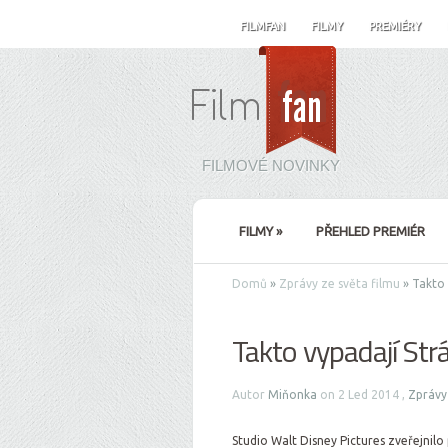
FILMFAN
FILMY
PREMIÉRY
FILMOVÉ NOVINKY
FILMY
»
PŘEHLED PREMIÉR
Domů
»
Zprávy ze světa filmu
»
Takto 
Takto vypadají Strá
Autor
Miňonka
on 2 Led 2014 ,
Zprávy
Studio Walt Disney Pictures zveřejnilo