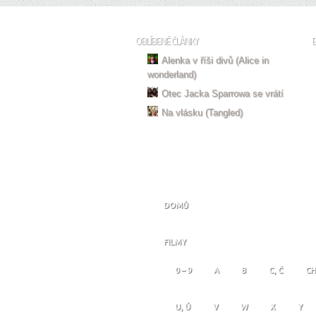
OBLÍBENÉ ČLÁNKY
Alenka v říši divů (Alice in
wonderland)
Otec Jacka Sparrowa se vrátí
Na vlásku (Tangled)
DOMŮ
FILMY
0 – 9
A
B
C, Č
CH
U, Ú
V
W
X
Y