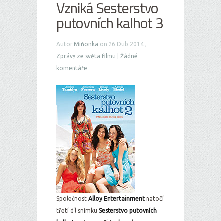
Vzniká Sesterstvo
putovních kalhot 3
Autor
Miňonka
on 26 Dub 2014 ,
Zprávy ze světa filmu
|
Žádné
komentáře
Společnost
Alloy Entertainment
natočí
třetí díl snímku
Sesterstvo putovních