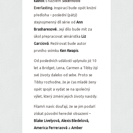
kalhot
s názvem
Sisterhood
Everlasting.
Inspirací bude opět knižní
předloha – poslední (pátý)
stejnojmenný díl série od
Ann
Brasharesové.
Její dílo bude mít za
úkol přepracovat sénáristka
Liz
Garciová
. Režírovat bude autor
prvního snímku
Ken Kwapis
.
Od posledních událostí uplynulo již 10
let a Bridget, Lena, Carmen a Tibby žijí
své životy daleko od sebe. Proto se
Tibby rozhodne, že je čas mladé ženy
opět spojit a vydat se na společný
výlet, který změní jejich životy navždy.
Filamři navíc doufají, že se jim podaří
získat původní herecké obsazení –
Blake Livelyová, Alexis Bledelová,
America Ferreraová
a
Amber