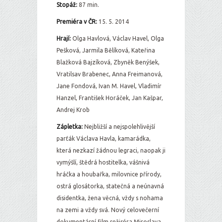
Stopáž:
87 min.
Premiéra v ČR:
15. 5. 2014
Hrají:
Olga Havlová, Václav Havel, Olga
Pešková, Jarmila Bělíková, Kateřina
Blažková Bajzíková, Zbyněk Benýšek,
Vratilsav Brabenec, Anna Freimanová,
Jane Fondová, Ivan M. Havel, Vladimír
Hanzel, František Horáček, Jan Kašpar,
Andrej Krob
Zápletka:
Nejbližší a nejspolehlivější
parťák Václava Havla, kamarádka,
která nezkazí žádnou legraci, naopak ji
vymýšlí, štědrá hostitelka, vášnivá
hráčka a houbařka, milovnice přírody,
ostrá glosátorka, statečná a neúnavná
disidentka, žena věcná, vždy s nohama
na zemi a vždy svá. Nový celovečerní
dokumentární film režiséra Miroslava