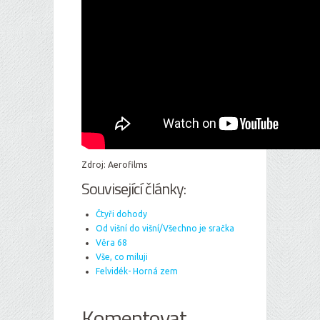
Zdroj: Aerofilms
Související články:
Čtyři dohody
Od višní do višní/Všechno je sračka
Věra 68
Vše, co miluji
Felvidék- Horná zem
Komentovat