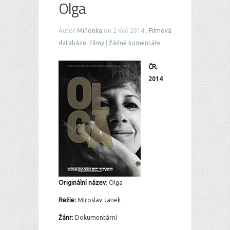
Olga
Autor
Miňonka
on 2 Kvě 2014 ,
Filmová
databáze
,
Filmy
|
Žádné komentáře
ČR,
2014
Originální ná
zev
: Olga
Režie:
Miroslav Janek
Žánr:
Dokumentární