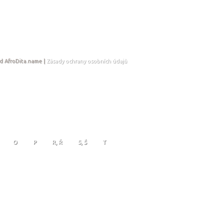
d AfroDita.name |
Zásady ochrany osobních údajů
O
P
R, Ř
S, Š
T