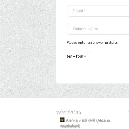
Please enter an answer in digits:
ten − four =
OBLÍBENÉ ČLÁNKY
Alenka v říši divů (Alice in
wonderland)