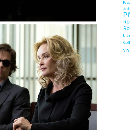
Fas
Jack
Př
Ro
Ro
L. J
Stal
Vin