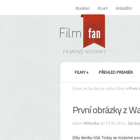
FILMFAN
FILMY
PREMIÉRY
FILMOVÉ NOVINKY
FILMY
»
PŘEHLED PREMIÉR
Domů
»
Zprávy ze světa filmu
»
První 
První obrázky z W
Autor
Miňonka
on 10 Říj 2014 ,
Zprávy
Díky deníku USA Today se můžeme pod