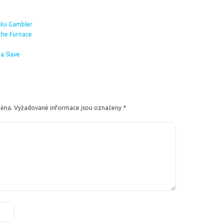
mku Gambler
 the Furnace
 a Slave
něna.
Vyžadované informace jsou označeny
*