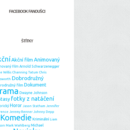
FACEBOOK FANOUŠCI
ŠTÍTKY
ční
Animovaný
Akční film
Arnold Schwarzenegger
movaný film
e Willis
Chris
Channing Tatum
Dobrodružný
sworth
Dokument
rodružný film
rama
Dwayne Johnson
fotky z natáčení
ntasy
Horor
orický
Jason Statham
Jennifer
Johnny Depp
rence
Jeremy Renner
Komedie
Kriminální
Liam
Michael
Mark Wahlberg
son