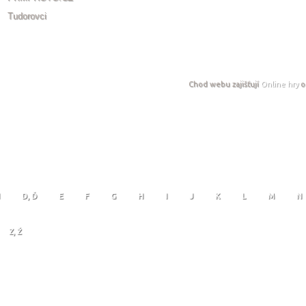
Tudorovci
Chod webu zajišťují
Online hry
o
D, Ď
E
F
G
H
I
J
K
L
M
N
Z, Ž