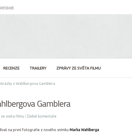
RECENZE
RECENZE
TRAILERY
ZPRÁVY ZE SVĚTA FILMU
obrázky z Wahlbergova Gamblera
ahlbergova Gamblera
 ze světa filmu
|
Žádné komentáře
ívat na první fotografie z nového snímku
Marka Wahlberga