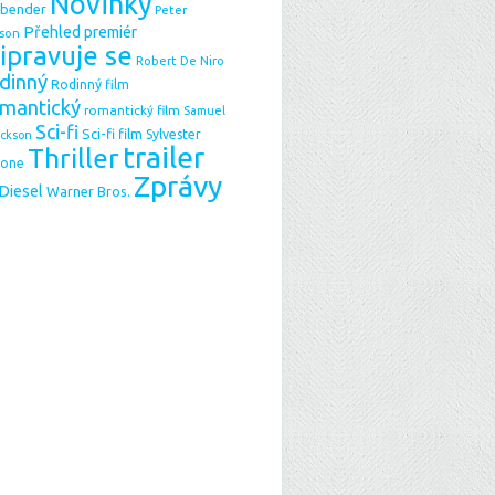
Novinky
sbender
Peter
Přehled premiér
son
ipravuje se
Robert De Niro
dinný
Rodinný film
mantický
romantický film
Samuel
Sci-fi
Sci-fi film
Sylvester
ackson
trailer
Thriller
lone
Zprávy
 Diesel
Warner Bros.