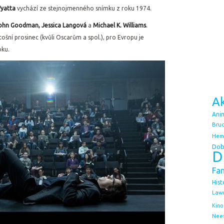
yatta
vychází ze stejnojmenného snímku z roku 1974.
John Goodman, Jessica Langová
a
Michael K. Williams
.
ošní prosinec (kvůli Oscarům a spol.), pro Evropu je
oku.
Ak
Ani
Bruc
Hem
Dob
D
Fa
Hist
Law
Kino
Nee