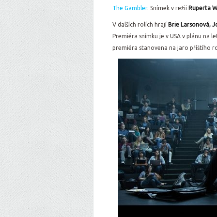
The Gambler
. Snímek v režii
Ruperta W
V dalších rolích hrají
Brie Larsonová, 
Premiéra snímku je v USA v plánu na let
premiéra stanovena na jaro příštího r