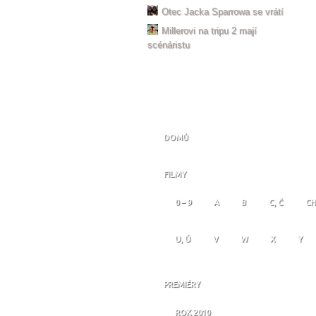
Otec Jacka Sparrowa se vrátí
Millerovi na tripu 2 mají
scénáristu
DOMŮ
FILMY
0 – 9
A
B
C, Č
CH
U, Ú
V
W
X
Y
PREMIÉRY
ROK 2010