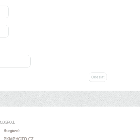
BLOGROLL
Borgiové
PKMPHOTO.CZ